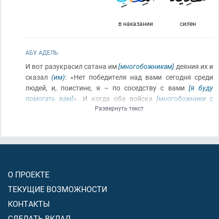
в наказании
силен
АБУ АДЕЛЬ
И вот разукрасил сатана им
[многобожникам]
деяния их и
сказал
(им)
: «Нет победителя над вами сегодня среди
людей, и, поистине, я – по соседству с вами
[я буду
помогать вам]
». И когда оба войска
[многобожники с
Развернуть текст
сатаной и верующие с ангелами]
увидели друг друга, он
[сатана]
попятился назад и сказал
(многобожникам)
:
«Поистине, я не причастен к вам; поистине, я вижу то,
чего вы не видите
[ангелов, которых Аллах прислал на
помощь верующим]
. Поистине, я боюсь Аллаха, а Аллах
силён в наказании!»
О ПРОЕКТЕ
ТЕКУЩИЕ ВОЗМОЖНОСТИ
КОНТАКТЫ
СДЕЛАТЬ ВКЛАД