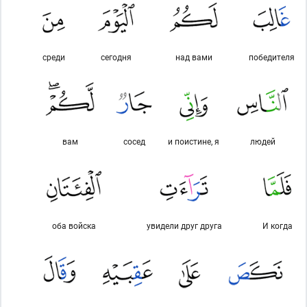
среди
сегодня
над вами
победителя
вам
сосед
и поистине, я
людей
оба войска
увидели друг друга
И когда