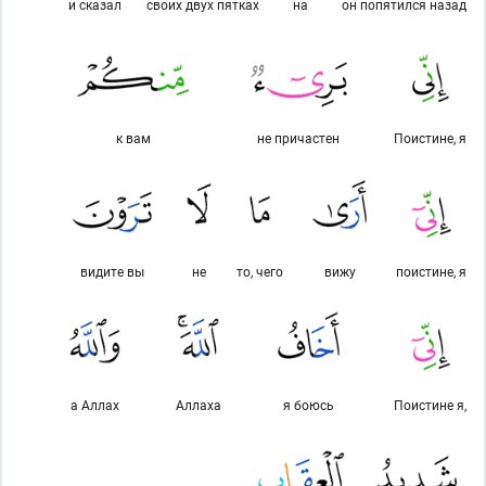
и сказал
своих двух пятках
на
он попятился назад
к вам
не причастен
Поистине, я
видите вы
не
то, чего
вижу
поистине, я
а Аллах
Аллаха
я боюсь
Поистине я,