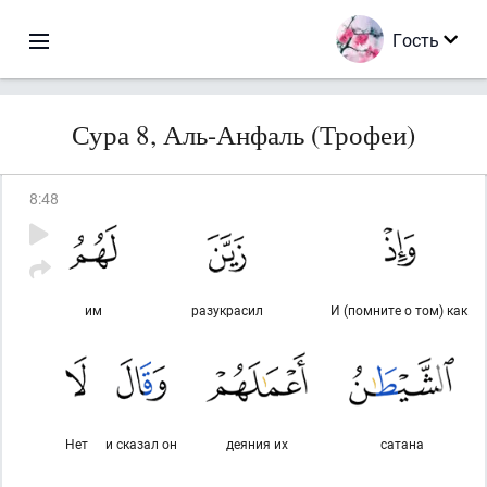
Гость
Сура 8, Аль-Анфаль (Трофеи)
8
:
48
им
разукрасил
И (помните о том) как
Нет
и сказал он
деяния их
сатана