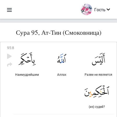
Гость
Сура 95, Ат-Тин (Смоковница)
95
:
8
Наимудрейшим
Аллах
Разве не является
(из) судей?