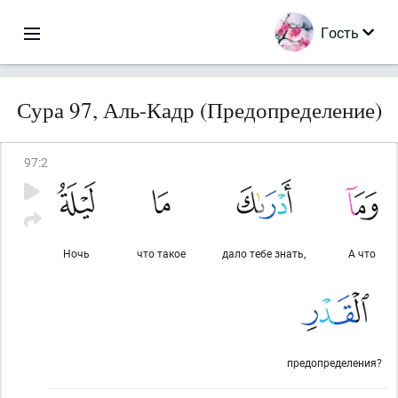
Гость
Сура 97, Аль-Кадр (Предопределение)
97
:
2
Ночь
что такое
дало тебе знать,
А что
предопределения?