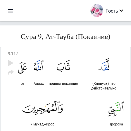
Гость
Сура 9, Ат-Тауба (Покаяние)
9
:
117
от
Аллах
принял покаяние
(Клянусь) что
действительно
и мухаджиров
Пророка