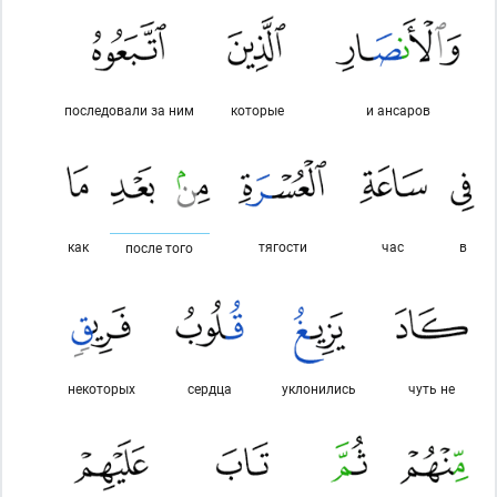
последовали за ним
которые
и ансаров
как
тягости
час
в
после того
некоторых
сердца
уклонились
чуть не