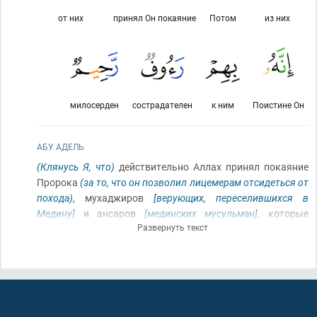
от них
принял Он покаяние
Потом
из них
милосерден
сострадателен
к ним
Поистине Он
АБУ АДЕЛЬ
(Клянусь Я, что)
действительно Аллах принял покаяние
Пророка
(за то, что он позволил лицемерам отсидеться от
похода)
, мухаджиров
[верующих, переселившихся в
Медину]
и ансаров
[мединских мусульман]
, которые
Развернуть текст
последовали за ним
[за Пророком]
(в поход на Табук)
в
час тягости
[в жару, при недостатке еды и верховых
животных,…]
, после того как сердца некоторых из них
чуть было не уклонились
(чтобы не выйти в поход)
.
Потом Он принял их покаяние, – поистине, Он к ним
сострадателен
(и)
милосерден!