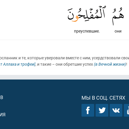
преуспевшие.
они
сланник и те, которые уверовали вместе с ним, усердствовали с
т Аллаха и трофеи]
, и такие – они обретшие успех
(в Вечной жизни)
!
ОВ
МЫ В СОЦ. СЕТЯХ
ИЯ