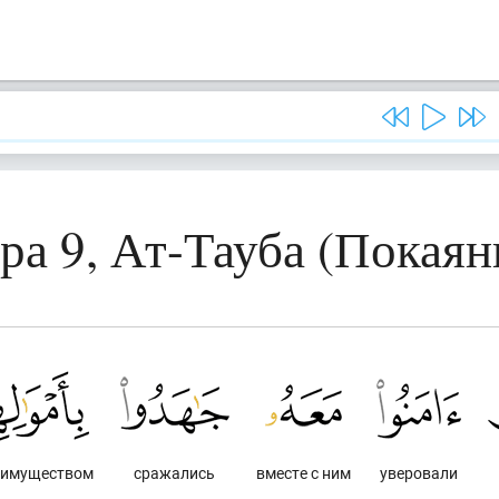
ра 9, Ат-Тауба (Покаян
 имуществом
сражались
вместе с ним
уверовали