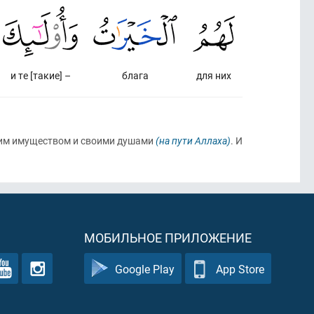
и те [такие] –
блага
для них
воим имуществом и своими душами
(на пути Аллаха)
. И
МОБИЛЬНОЕ ПРИЛОЖЕНИЕ
Google Play
App Store