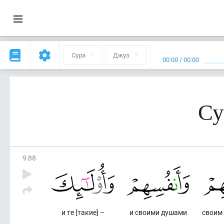
Сура
Джуз
00:00
/
00:00
Су
9
:
88
и те [такие] –
и своими душами
своим