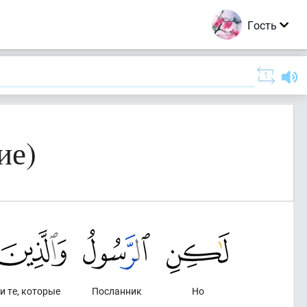
Гость
ие)
и те, которые
Посланник
Но