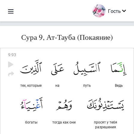
Гость
Сура 9, Ат-Тауба (Покаяние)
9
:
93
тех, которые
на
путь
Ведь
богаты
тогда как они
просят у тебя
разрешения