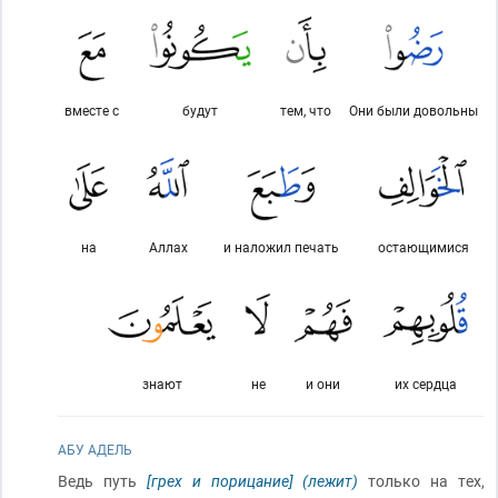
вместе с
будут
тем, что
Они были довольны
на
Аллах
и наложил печать
остающимися
знают
не
и они
их сердца
АБУ АДЕЛЬ
Ведь путь
[грех и порицание]
(лежит)
только на тех,