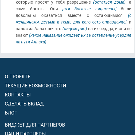
которые просят у тебя разрешение
(остаться дома)
, а
сами богаты. Они
[эти богатые лицемеры]
были
довольны оказаться вместе с остающимися
[с
женщинами, детьми и теми, для кого есть оправдание]
, и
наложил Аллах печать
(лицемерия)
на их сердца, и они не
знают
(какое наказание ожидает их за оставление усердия
на пути Аллаха)
.
О ПРОЕКТЕ
ТЕКУЩИЕ ВОЗМОЖНОСТИ
КОНТАКТЫ
СДЕЛАТЬ ВКЛАД
БЛОГ
ВИДЖЕТ ДЛЯ ПАРТНЕРОВ
НАШИ ПАРТНЕРЫ