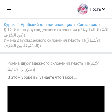
Гость
Курсы
Арабский для начинающих
Синтаксис
§ 12. Имена двухпадежного склонения ((الأَسْمَاءُ المَمْنُوعَةُ
مِنَ الصَّرْفِ))
Имена двухпадежного склонения (Часть 1)((الأَسْمَاءُ
المَمْنُوعَةُ مِنَ الصَّرْفِ))
Имена двухпадежного склонения (Часть 1)((
))
В этом уроке вы узнаете что такое ...