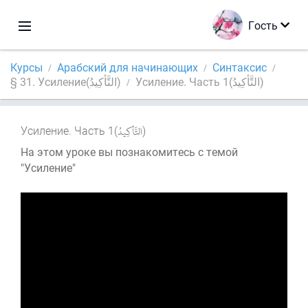
Гость
Курсы
Арабский для начинающих
Синтаксис
Усиление. Часть 1(التَّأكِيدُ)
§ 31. Усиление(التَّأكِيدُ)
Усиление. Часть 1(
)
На этом уроке вы познакомитесь с темой
"Усиление"