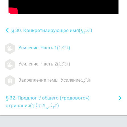
§ 30. Конкретизирующее имя(
)
Усиление. Часть 1(
)
Усиление. Часть 2(
)
Закрепление темы: Усиление
§ 32. Предлог
общего («родового»)
отрицания(
)