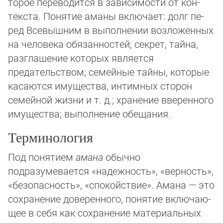
то­рое переводится в зависимости от кон­
текста. По­ня­тие аманы включает: долг пе­
ред Всевышним в выполнении воз­ло­жен­ных
на человека обязанностей; секрет, тай­на,
раз­гла­шение ко­то­рых является
предательством; семейные тайны, ко­то­рые
ка­са­ют­ся иму­щес­тва, интимных сторон
семейной жизни и т. д.; хране­ние вве­рен­но­го
иму­щес­тва; вы­пол­нение обещания.
Терминология
Под понятием
амана
обычно
подразумевается «надежность», «верность»,
«безо­пас­ность», «спокойствие». Амана — это
сохранение доверенного, понятие включаю­
щее в себя как сохранение материальных