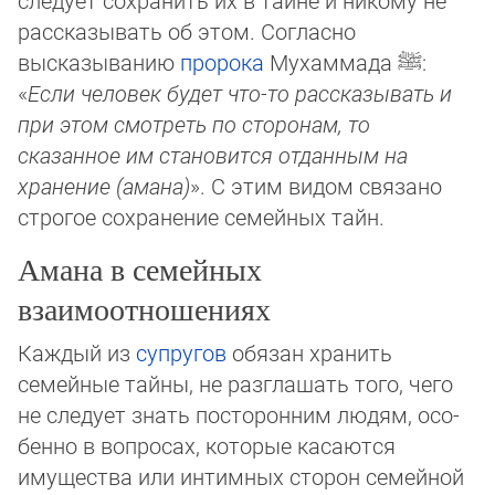
следует сох­ра­нить их в тайне и никому не
рассказывать об этом. Согласно
высказыванию
пророка
Мухаммада
ﷺ
:
«
Если человек бу­дет что-то рассказывать и
при этом смотреть по сторонам, то
сказанное им становится отданным на
хранение (амана)
». С этим ви­дом связано
строгое сохранение семейных тайн.
Амана в семейных
взаимоотношениях
Каждый из
супругов
обязан хранить
семейные тайны, не разглашать того, чего
не следует знать посторонним людям, осо­
бен­но в вопросах, которые касаются
имущества или интимных сторон семейной