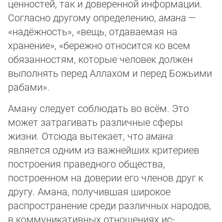
ценностей, так и доверенной информации.
Сог­лас­но другому определению,
амана
—
«надёжность», «вещь, отдаваемая на
хранение», «бе­реж­но относится ко всем
обязанностям, которые человек должен
выполнять перед Ал­ла­хом и перед Божьими
рабами».
Аману следует соблюдать во всём. Это
может зат­ра­ги­вать различные сферы
жизни. От­сю­да вытекает, что
амана
является одним из важ­ней­ших критериев
построения пра­вед­но­го общества,
построенном на доверии его чле­нов друг к
другу. Амана, полу­чив­шая ши­рокое
распространение среди различных на­ро­дов,
в коммуникативных отноше­ни­ях ис­