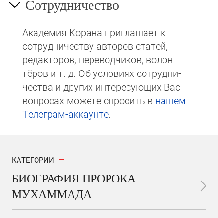
Сотрудничество
Академия Корана при­гла­ша­ет к
сотруд­ни­чест­ву авторов статей,
редакто­ров, пере­вод­чи­ков, волон­
тёров и т. д. Об ус­ло­виях сотрудни­
чест­ва и других интере­сую­щих Вас
вопросах мо­же­те спросить в
на­шем
Те­ле­грам-ак­каунте
.
КАТЕГОРИИ
БИОГРАФИЯ ПРОРОКА
МУХАММАДА