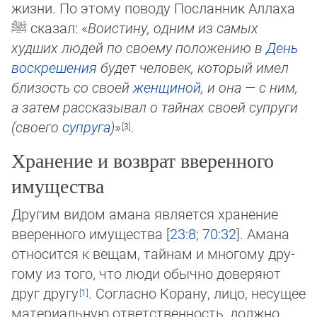
жизни. По этому поводу Посланник Ал­ла­ха
ﷺ
ска­зал: «
Воистину, одним из самых
худших людей по своему положению в
День
воскрешения
будет человек, ко­то­рый имел
бли­зость со своей
женщиной
, и она — с ним,
а затем рассказывал о тайнах своей супруги
(своего
супруга
)
»
.
Хранение и возврат вверенного
имущества
Другим видом амана является хранение
вверенного имущества [
23:8
;
70:32
]. Амана
относится к вещам, тайнам и многому дру­
го­му из того, что люди обычно доверяют
друг другу
. Согласно Корану, лицо, несущее
материальную ответственность, долж­но