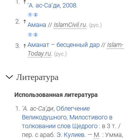
‘А. ас-Са‘ди, 2008
.
1
2
Амана
//
IslamCivil.ru
.
(рус.)
1
2
Аманат – бесценный дар
//
Islam-
Today.ru
.
(рус.)
Литература
Использованная литература
‘А. ас-Са‘ди
,
Облегчение
Великодушного, Милостивого в
толковании слов Щедрого
: в 3 т. /
пер. с араб.
Э. Кулиев
. —
М
. : Умма,