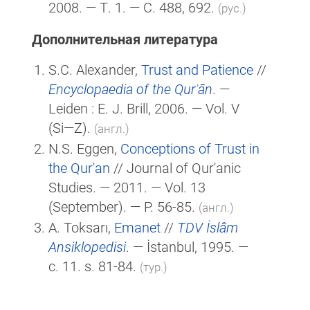
2008. — Т. 1. — С. 488, 692.
(рус.)
Дополнительная литература
S.C. Alexander,
Trust and Patience
//
Encyclopaedia of the Qurʾān
. —
Leiden :
E. J. Brill
, 2006. — Vol. V
(Si—Z)
.
(англ.)
N.S. Eggen,
Conceptions of Trust in
the Qur'an
// Journal of Qur'anic
Studies. — 2011. — Vol. 13
(September). — P. 56-85.
(англ.)
A. Toksarı,
Emanet
//
TDV İslâm
Ansiklopedisi
. — İstanbul, 1995. —
c. 11. s. 81-84.
(тур.)