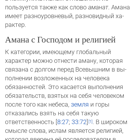
пользуется также как слово
аманат
. Ама­на
имеет разноуровневый, разно­вид­ный ха­
рактер.
Амана с Господом и религией
К категории, имеющему глобальный
характер можно отнести аману, которая
связана с долгом перед Всевышним в вы­
пол­не­нии возложенных на человека
обязанностей. Это касается выполнения
обязательств, взятых на себя человеком
пос­ле то­го как небеса,
земля
и горы
отказались взять на себя такую
ответственность [
8:27
;
33:72
]
. В широком
смысле сло­ва, ис­лам является религией,
которая вверена её пос­ле­до­ва­телям в