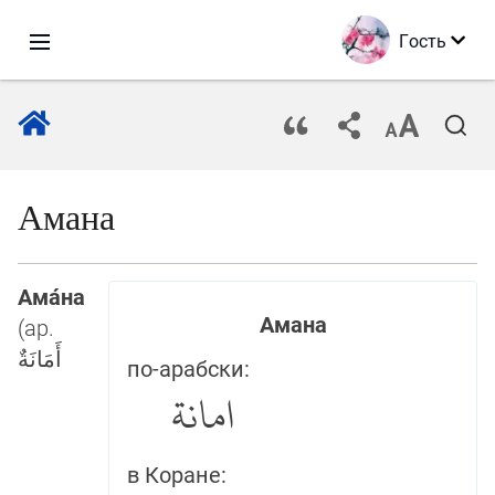
Гость
Амана
Ама́на
Амана
(ар.
أَمَانَةٌ
по-арабски:
امانة
в Коране: