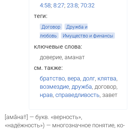
4:58
;
8:27
;
23:8
;
70:32
теги:
Договор
Дружба и
любовь
Имущество и финансы
ключевые слова:
доверие, аманат
см. также:
братство
,
вера
,
долг
,
клятва
,
возмездие
,
дружба
, договор,
нрав
,
справедливость
, завет
[ама̄нат̈] — букв. «верность»,
«надёжность»‎) — мно­гоз­нач­ное понятие, ко­