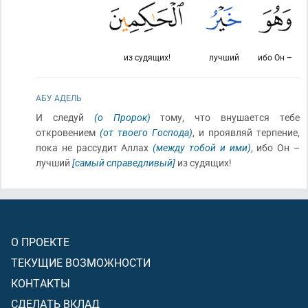
из судящих!
лучший
ибо Он –
АБУ АДЕЛЬ
И следуй
(о Пророк)
тому, что внушается тебе
откровением
(от твоего Господа)
, и проявляй терпение,
пока не рассудит Аллах
(между тобой и ими)
, ибо Он –
лучший
[самый справедливый]
из судящих!
О ПРОЕКТЕ
ТЕКУЩИЕ ВОЗМОЖНОСТИ
КОНТАКТЫ
СДЕЛАТЬ ВКЛАД