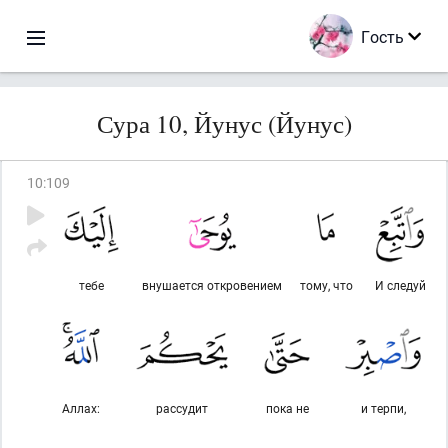
Гость
Сура 10, Йунус (Йунус)
10
:
109
тебе
внушается откровением
тому, что
И следуй
Аллах:
рассудит
пока не
и терпи,