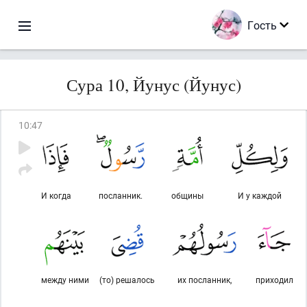
Гость
Сура 10, Йунус (Йунус)
10
:
47
И когда
посланник.
общины
И у каждой
между ними
(то) решалось
их посланник,
приходил