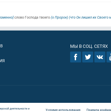
изменно]
слово Господа твоего
(о Пророк)
(что Он лишил их Своего
ОВ
МЫ В СОЦ. СЕТЯХ
ИЯ
ерской деятельности и
Условия использования
Правила конфид