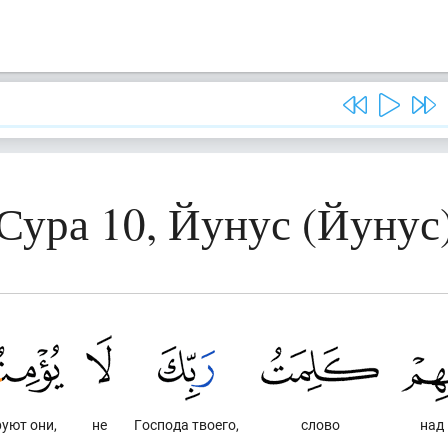
Сура 10, Йунус (Йунус
руют они,
не
Господа твоего,
слово
над