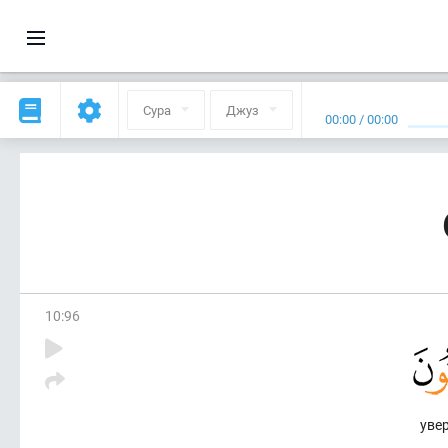
Сура
Джуз
00:00
/
00:00
10
:
96
уве