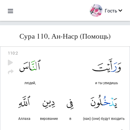
Гость
Сура 110, Ан-Наср (Помощь)
110
:
2
людей,
и ты увидишь
Аллаха
верование
в
(как) (они) будут входить