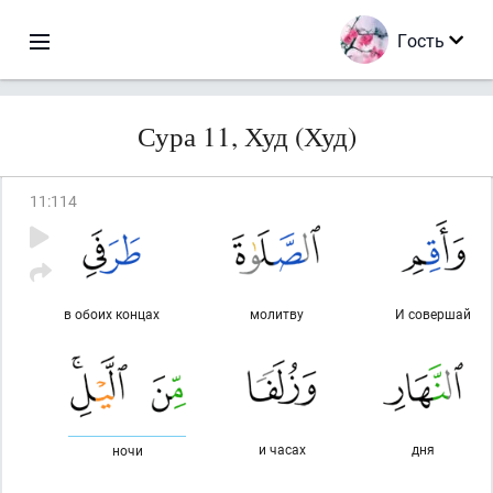
Гость
Сура 11, Худ (Худ)
11
:
114
в обоих концах
молитву
И совершай
и часах
дня
ночи