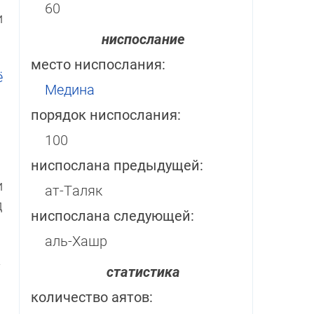
60
и
ниспослание
место ниспослания:
ё
Медина
порядок ниспослания:
100
ниспослана предыдущей:
и
ат-Таляк
д
ниспослана следующей:
аль-Хашр
­
статистика
количество аятов: