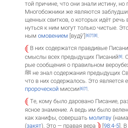
той причине, что они знали истину, но 
Многобожники же являются заблудшими
щенных свитков, о которых идёт речь в 
нуться к ним могут только чистые. Эт
ным
омо­вением
[ву­д̣ӯ’]
.
В них содержатся правдивые Писан
смыс­лы всех предыдущих Писа­ний
. 
рые сообщения о правильном вероубеж
ﷺ
не знал содержания предыдущих Св
что в них содер­жа­лось. Это являетс
пророческой
мис­сии
.
Те, кому было даровано Писание, раз
яс­ное знамение. А ведь им было велен
как ханифы, совершать
молитву
(нама
(
закят
). Это — правая вера
98:4-5
. 