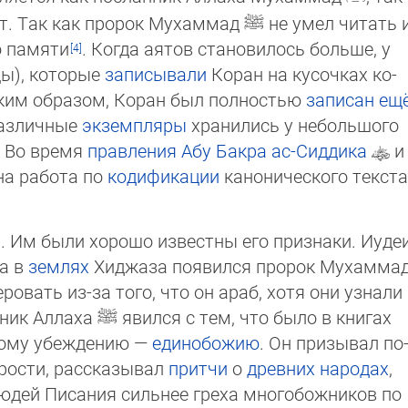
т. Так как пророк Мухаммад
ﷺ
не умел читать 
о памя­ти
. Когда аятов становилось больше, у
цы), которые
записывали
Коран на кусочках ко­
аким образом, Коран был полностью
записан ещ
различные
экземпляры
хранились у небольшого
. Во время
правления
Абу Бакра ас-Сиддика
и
на работа по
кодификации
канонического текста
 Им были хорошо известны его признаки. Иуде
да в
землях
Хиджаза появился пророк Му­хам­ма
овать из-за того, что он араб, хотя они уз­на­ли
нник Аллаха
ﷺ
явился с тем, что было в кни­гах
ному убеждению —
единобожию
. Он при­зы­вал по
дрости, рассказывал
притчи
о
древ­них народах
,
дей Писания сильнее греха мно­го­бож­ни­ков по