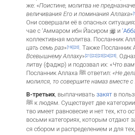
же: «
Поистине, молитва не предназначе
ве­ли­чи­ва­ния Его и поминания Алла­ха
»
Они со­вер­ша­ли её в опасных ситуация
чае с ‘Ам­ма­ром ибн Йа­си­ром
и
‘Аб
кол­лек­тив­ная мо­литва. Посланник Ал
цать семь раз
»
. Также Посланник
Все­выш­нему Алла­ху
»
. Од­н
литву (фаджр) и подозвал их: «
Что вам 
Пос­лан­ник Ал­лаха
ﷺ
ответил:
«Не де­л
мо­лил­ся, то со­вер­шите намаз вместе с
В-третьих
, выплачивать
закят
в польз
ﷺ
к людям. Существует две категории 
тво имеет равновесие и нет тех, кто 
вось­ми категориях, которым отдают з
ся сбором и рас­пре­деле­нием и для те