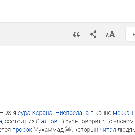
 — 98-я
су­ра
Ко­рана
.
Ниспослана
в конце
мек­кан­
а
, сос­тоит из 8
аятов
. В суре говорится о «яс­ном
ет­ся
пророк
Мухаммад
ﷺ
, ко­то­рый
чи­тал
лю­дя