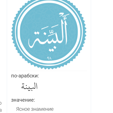
по-арабски:
البينة
значение:
о
Ясное знамение
в