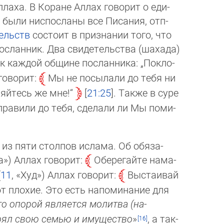
аха. В Ко­ра­не Ал­лах го­ворит о еди­
о бы­ли ниспосланы все Писания, отп­
тельств
состоит в приз­на­нии то­го, что
ос­лан­ник. Два свидетельства (ша­ха­да)
каж­дой общине пос­лан­ни­ка: „По­кло­
гово­рит:
Мы не посылали до те­бя ни
яй­тесь же мне!“
21:25
. Так­же в су­ре
пра­ви­ли до тебя, сделали ли Мы по­ми­
из пяти столпов ислама. Об обя­за­
­ва») Аллах говорит:
Оберегайте нама­
(
11
, «Худ») Аллах говорит:
Выс­таи­вай
ют плохие. Это есть напоминание для
го опорой является молит­ва (на­
ерял свою семью и иму­щество
»
, а так­