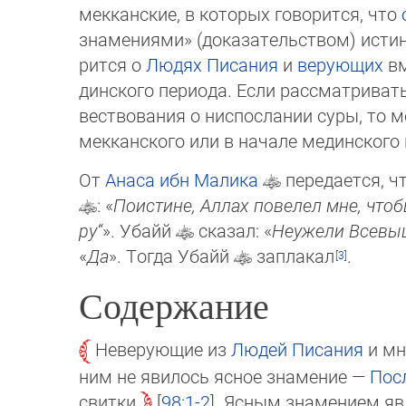
мек­кан­ские, в которых говорится, что
зна­мениями» (доказательством) исти
рится о
Людях Писания
и
верующих
вм
дин­ско­го периода. Если рассматриват
вество­ва­ния о нис­послании суры, то м
мек­канского или в начале медин­ско­го 
От
Анаса ибн Малика
передается, ч
: «
Поистине, Аллах повелел мне, что­бы
ру“
». Убайй
ска­зал: «
Неужели Всевыш
«
Да
». Тогда Убайй
за­пла­кал
.
Содержание
Неверующие из
Людей Писания
и мн
ним не явилось ясное знамение —
Пос
свитки
98:1-2
. Ясным знамением я