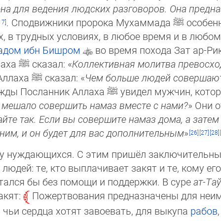
на для ведения людских разговоров. Она предна
. Сподвижники пророка Мухаммада
ﷺ
особенн
х, в труд­ных условиях, в любое время и в любом
бадом ибн Бишром
во время похода Зат ар-Ри­к
лаха
ﷺ
ска­зал: «
Коллективная молитва превосхо
 Аллаха
ﷺ
ска­зал: «
Чем больше людей совершают
аж­ды Пос­лан­ник Аллаха
ﷺ
увидел мужчин, котор
ме­ша­ло со­вер­шить намаз вместе с нами?
» Они о
ай­те так. Если вы совершите намаз дома, а зате
 ним, и он бу­дет для вас допол­нитель­ным
»
у нуждающихся. С этим пришёл заключительны
людей: те, кто выплачивает закят и те, кому ег
остался бы без помощи и поддержки. В суре
ат-Таў­
акят:
Пожертвования предназначены для неи
х, чьи сердца хотят завоевать, для выкупа
рабов