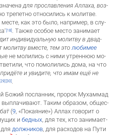
значена для прославления Аллаха, воз­
о трепетно относились к молитве.
 месте, как это было, например, в слу­
а‘
. Также особое место за­ни­ма­ет
дит индивидуальную молитву в двад­
 молитву вместе, тем это
люби­мее
ые не молились с ними утрен­нюю мо­
тветили, что помолились до­ма, на что
м придёте и увидите, что имам ещё не
.
й Божий посланник, пророк Мухаммад
о выплачивают. Таким образом, об­щес­
бат̈
(
9
, «По­кая­ние») Аллах гово­рит о
мущих и
бедных
, для тех, кто занима­ет­
, для
должников
, для расходов на Пути