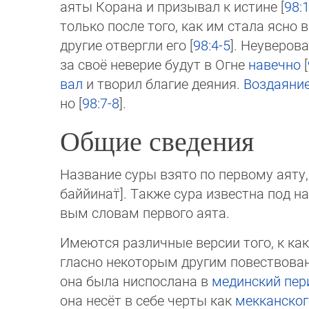
аяты Ко­рана и при­зывал к ис­ти­не [
98:1
толь­ко пос­ле того, как им ста­ла яс­но 
дру­гие от­вергли его [
98:4-5
]. Не­уве­ро
за своё не­ве­рие будут в Ог­не
на­веч­но
[
вал
и тво­рил бла­гие дея­ния.
Воздаяни
но [
98:7-8
].
Общие сведения
Название суры взято по первому аяту,
баййинат̈]. Также сура известна под 
вым словам первого аята.
Имеются различные версии того, к ка
глас­но некоторым другим повествова
она бы­ла ниспослана в
мединский пер
она не­сёт в себе черты как
мекканског