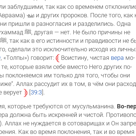
и заб­луд­ши­ми, так как со временем от­кло­ни­ли
Авраама)
и других пророков. После то­го, как 
и пришли в разногласия и раздели­лись. Одна
Мухаммад
ﷺ
, дру­гая — нет. Не было причи­ны не
ﷺ
, так как в его истинности и правдивости не б
его, сделали это исключительно исхо­дя из лич­ны
9
, «Тол­пы») го­во­рит:
Воистину, чис­тая
вера
мо­
, которые взя­ли се­бе вместо Не­го дру­гих по­
 по­кло­ня­ем­ся им только для того, чтобы они
­же“. Ал­лах рас­су­дит их в том, в чём они рас­х
 ве­ру­ет
39:3
.
ия, которые требуются от мусульманина.
Во-пер
Вера дол­жна быть искренней и чистой. Про­ти­во­
 Ал­лах не нуждается в сотоварищах и Он за­пре­
­ния. Как во вре­мя по­кло­нения, так и во вре­м