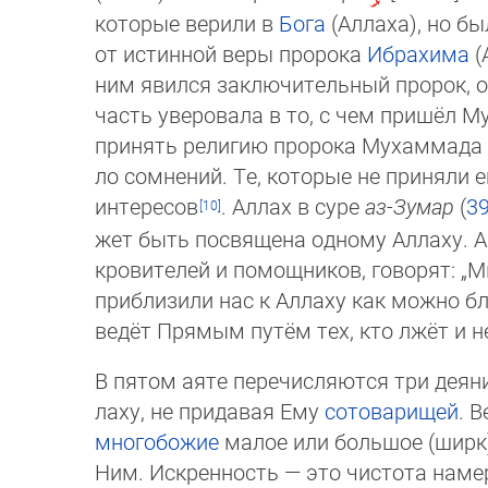
которые верили в
Бога
(Аллаха), но был
от ис­тин­ной веры пророка
Ибрахима
(
ним явился заключительный пророк, он
часть уверовала в то, с чем пришёл 
при­нять ре­лигию пророка Мухаммада
ло сом­не­ний. Те, которые не приняли 
ин­те­ре­сов
. Аллах в суре
аз-Зу­мар
(
3
жет быть посвящена одному Аллаху. А те
кро­вителей и помощников, говорят: „Мы
при­бли­зили нас к Аллаху как мож­но бли
ведёт Пря­мым пу­тём тех, кто лжёт и не
В пятом аяте перечисляются три деян
лаху, не придавая Ему
сотоварищей
. 
мно­го­бо­жие
малое или большое (ширк).
Ним. Искренность — это чистота намере