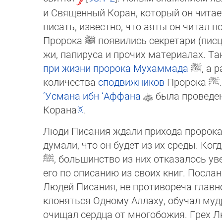
и Священный Коран, который он читае
пи­сать, известно, что аяты он читал п
Про­рока
ﷺ
появились секретари (пис
жи, папируса и прочих материалах. Т
при жизни пророка Мухаммада
ﷺ
, а 
ко­ли­чества
спод­виж­ни­ков
Пророка
ﷺ
‘Ус­ма­на ибн ‘Аффана
была про­ве­де
Ко­ра­на
.
Люди Писания ждали прихода пророка.
думали, что он будет из их среды. Ког
ﷺ
, большинство из них отказалось увер
его по описанию из своих книг. Посла
Людей Писания, не противореча глав
кло­нять­ся Одному Аллаху, обучал му
очищал сердца от многобожия. Грех Лю