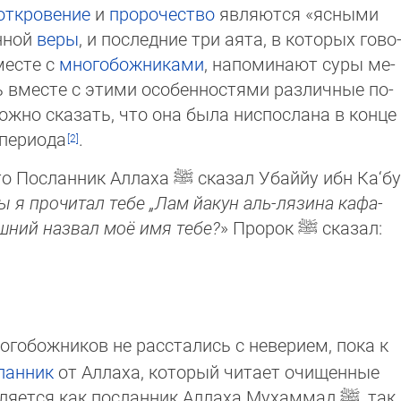
откровение
и
пророчество
являются «яс­ны­ми
нной
веры
, и последние три аята, в ко­то­рых го­во
есте с
многобожниками
, напомина­ют су­ры ме­
ь вместе с этими особенностями раз­лич­ные по­
ожно сказать, что она была нис­пос­ла­на в кон­це
пе­ри­ода
.
то Посланник Аллаха
ﷺ
сказал Убаййу ибн Ка‘бу
 я про­чи­тал тебе „Лам йакун аль-лязина ка­фа­
ний назвал моё имя тебе?
» Про­рок
ﷺ
ска­зал:
огобожников не расстались с неверием, пока к
ланник
от Аллаха, который читает очищенные
вляется как посланник Аллаха Мухаммад
ﷺ
, так