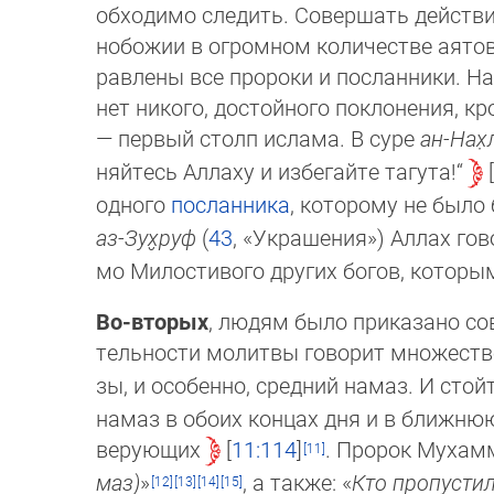
обходимо сле­дить. Со­вер­шать дей­ст­в
но­божии в огромном количестве аятов,
рав­лены все пророки и пос­лан­ни­ки. 
нет никого, достойного поклонения, к
— первый столп ислама. В суре
ан-Нах̣
няй­тесь Аллаху и избегайте тагута!“
од­но­го
посланника
, которо­му не бы­л
аз-Зух̮­руф
(
43
, «Ук­ра­ше­ния») Ал­лах го­в
мо Милостивого других бо­гов, ко­то­рым
Во-вторых
, людям было приказано с
тель­нос­ти молитвы говорит множеств
зы, и осо­бен­но, средний на­маз. И ст
на­маз в обо­их концах дня и в ближ­
ве­рую­щих
11:114
. Пророк Муха
маз)
»
, а так­же: «
Кто пропустил