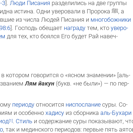
-3
].
Люди Писания
раз­де­ли­лись на две груп­пы
вид­на исти­на. Од­ни уверовали в Про­ро­ка
ﷺ
, а
­вав­шие из числа Лю­дей Писания и
много­божни­ки
98:6
]. Господь обещает
наг­ра­ду
тем, кто
уве­ро­
ем
для тех, кто бо­ял­ся Его бу­дет Рай на­веч­
 в котором говорится о «ясном знамении» [аль-
названием
Лям йакун
(букв. «не были») — по пер­
кому
периоду
относится
ниспослание
суры. Со­
ниям и особенно
хадису
из сборника
аль-Буха­ри
иод
.
Стиль
и содержание суры показыва­ют, чт
о
, так и мединского периодов: первые пять аято