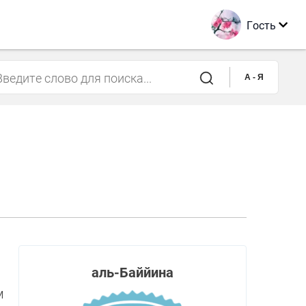
Гость
A - Я
аль-Баййина
м