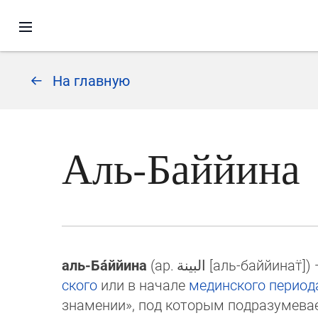
На главную
Аль-Баййина
аль-Ба́ййина
(ар.
البينة
[аль-баййинат̈]‎)
ско­го
или в начале
мединского
период
зна­ме­нии», под которым под­разу­ме­ва­