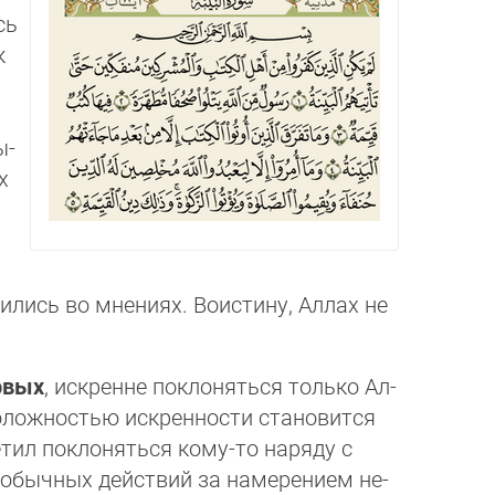
сь
к
ы­
х
о­ди­лись во мнениях. Воистину, Аллах не
­вых
, искренне поклоняться только Ал­
положностью искренности ста­но­вит­ся
тил по­кло­няться кому-то наряду с
я обыч­ных действий за намерением не­