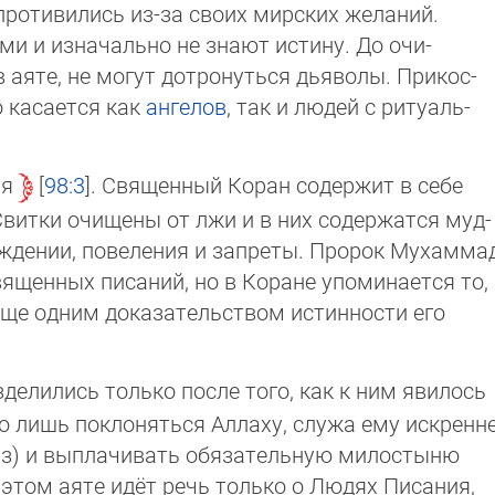
противились из-за своих мир­ских же­ла­ний.
 и изначально не знают исти­ну. До очи­
аяте, не могут дотронуться дья­во­лы. При­кос­
о касается как
ангелов
, так и людей с ри­ту­аль­
ия
98:3
. Священный Коран содержит в себе
Свитки очищены от лжи и в них содержатся муд­
дении, повеления и запреты. Пророк Му­хам­ма
ященных писаний, но в Коране упоминается то,
я еще одним доказательством истинности его
делились только после того, как к ним явилось
о лишь поклоняться Аллаху, служа ему иск­рен­не
з) и выплачивать обязательную милостыню
В этом аяте идёт речь только о Людях Писания,