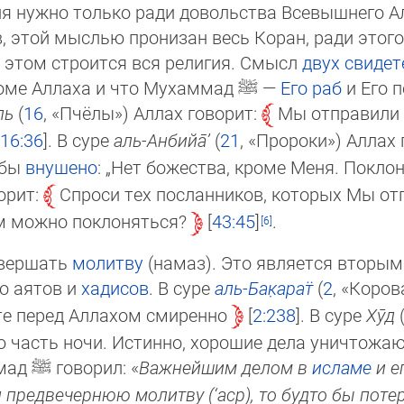
ия нуж­но только ради довольства Всевыш­не­го Ал­л
 этой мыс­лью прони­зан весь Коран, ра­ди это­г
На этом строит­ся вся ре­лигия. Смысл
двух сви­де­
роме Аллаха и что Мухам­мад
ﷺ
—
Его раб
и Его п
ль
(
16
, «Пчё­лы») Аллах го­во­рит:
Мы отправили к 
16:36
. В суре
аль-Ан­би­йа̄’
(
21
, «Про­ро­ки») Аллах 
о бы
вну­ше­но
: „Нет божества, кроме Меня. Покло­н
о­рит:
Спро­си тех пос­лан­ников, которых Мы от­
 мож­но по­кло­нять­ся?
43:45
.
овершать
молитву
(намаз). Это является вторым 
о аятов и
хадисов
. В суре
аль-Ба­к̣а­рат̈
(
2
, «Ко­ро
ойте перед Аллахом смиренно
2:238
. В суре
Хӯд
нюю часть ночи. Истинно, хорошие дела уничтожа
ммад
ﷺ
говорил: «
Важнейшим делом в
исламе
и е
 предвечернюю молитву (‘аср), то будто бы пот