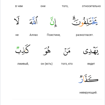
в чем
они
того,
относительно
не
Аллах
Поистине,
разногласят.
лживый,
он (есть)
того, кто
ведет
неверующий.