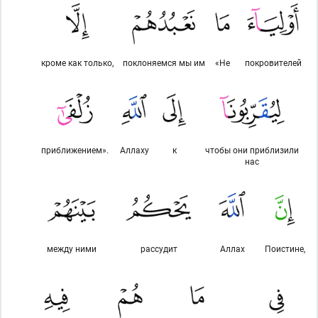
кроме как только,
поклоняемся мы им
«Не
покровителей
приближением».
Аллаху
к
чтобы они приблизили
нас
между ними
рассудит
Аллах
Поистине,