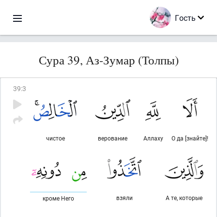
Гость
Сура 39, Аз-Зумар (Толпы)
39
:
3
чистое
верование
Аллаху
О да [знайте]!
взяли
А те, которые
кроме Него