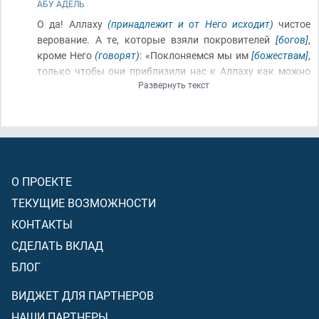
АБУ АДЕЛЬ
О да! Аллаху
(принадлежит и от Него исходит)
чистое
верование. А те, которые взяли покровителей
[богов]
,
кроме Него
(говорят)
: «Поклоняемся мы им
[божествам]
,
только чтобы они приблизили нас к Аллаху как можно
Развернуть текст
ближе». Поистине, Аллах рассудит между ними
[между
верующими и неверующими]
(в День Суда)
относительно
того, в чём они разногласят
[относительно того, кому
должно быть посвящено поклонение]
! Поистине, Аллах не
ведёт
(истинным путём)
того, кто лжив
(возводя на
Аллаха ложь)
(и)
неверен
(отвергая Его знамения и
О ПРОЕКТЕ
доказательства)
!
ТЕКУЩИЕ ВОЗМОЖНОСТИ
КОНТАКТЫ
СДЕЛАТЬ ВКЛАД
БЛОГ
ВИДЖЕТ ДЛЯ ПАРТНЕРОВ
НАШИ ПАРТНЕРЫ