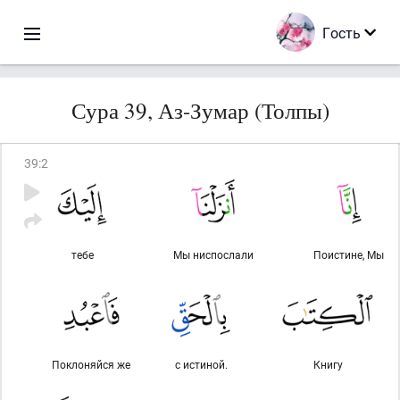
Гость
Сура 39, Аз-Зумар (Толпы)
39
:
2
тебе
Мы ниспослали
Поистине, Мы
Поклоняйся же
с истиной.
Книгу