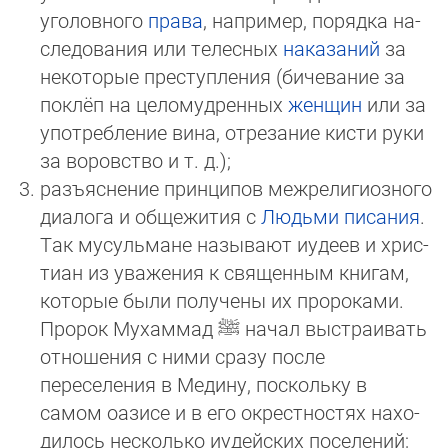
уголовного
права
, например, порядка на­
сле­до­вания или телесных
нака­заний
за
не­ко­­то­рые преступ­ления (биче­вание за
пок­лёп на цело­мудренных
женщин
или за
употреб­ление вина, отрезание кисти руки
за во­ров­ст­во и т. д.);
разъяснение принципов меж­рели­гиозного
диалога и общежития с
Людьми писания
.
Так мусульмане называют иудеев и хри­с­
ти­ан из уважения к священным книгам,
которые были получены их пророками.
Пророк Мухаммад
ﷺ
начал выс­траи­вать
отно­ше­ния с ними сразу после
переселения в Медину, поскольку в
самом оазисе и в его окрестностях на­хо­
ди­лось несколько иудей­ских по­селений;