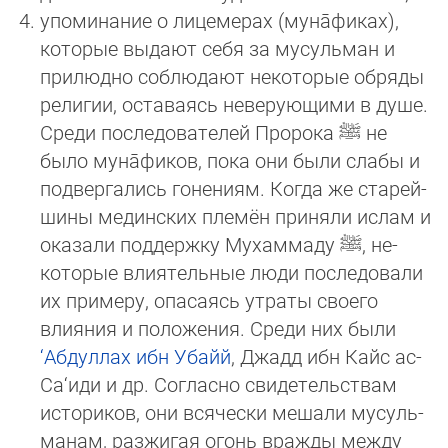
упоминание о лицемерах (му­на̄­фиках),
которые выдают себя за мусульман и
прилюдно соблюдают некоторые обряды
ре­лигии, оставаясь неве­рую­щими в душе.
Среди последователей Пророка
ﷺ
не
было муна̄фиков, пока они были слабы и
подвергались гонениям. Когда же ста­рей­
ши­ны мединских племён приняли ислам и
оказали поддержку Мухаммаду
ﷺ
, не­
которые вли­я­тель­ные люди после­довали
их примеру, опасаясь утраты своего
влияния и положения. Среди них были
‘Аб­дул­лах ибн Убайй
, Джадд ибн Кайс ас-
Са‘иди и др. Согласно свидетельствам
историков, они всячески мешали му­суль­
ма­нам, раз­жи­гая огонь вражды между