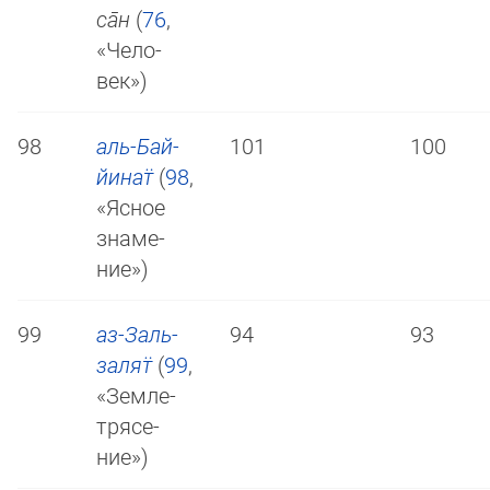
са̄н
(
76
,
«Че­ло­
век»)
98
аль-Бай­
101
100
йи­нат̈
(
98
,
«Яс­ное
зна­ме­
ние»)
99
аз-Заль­
94
93
за­лят̈
(
99
,
«Зе­мле­
тря­се­
ние»)