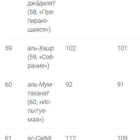
джа̄­ди­лят̈
(
58
, «Пре­
пи­раю­
щая­ся»)
59
аль-Х̣ашр
102
101
(
59
, «Соб­
ра­ние»)
60
аль-Мум­
92
91
та­х̣а­нат̈
(
60
, «Ис­
пы­туе­
мая»)
61
ас̣-С̣афф
112
109