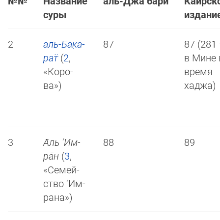
№№
Название
аль-Джа‘бари
Каирск
суры
издани
2
аль-Ба­к̣а­
87
87 (281
рат̈
(
2
,
в Мине 
«Ко­ро­
время
ва»)
хаджа)
3
А̄ль ‘Им­
88
89
ра̄н
(
3
,
«Се­мей­
ст­во ‘Им­
ра­на»)