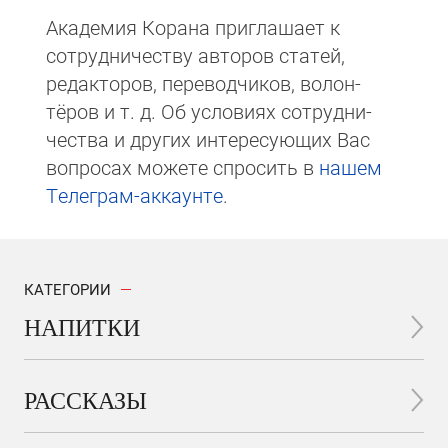
Академия Корана при­гла­ша­ет к
сотруд­ни­чест­ву авторов статей,
редакто­ров, пере­вод­чи­ков, волон­
тёров и т. д. Об ус­ло­виях сотрудни­
чест­ва и других интере­сую­щих Вас
вопросах мо­же­те спросить в
на­шем
Те­ле­грам-ак­каунте
.
КАТЕГОРИИ
НАПИТКИ
РАССКАЗЫ