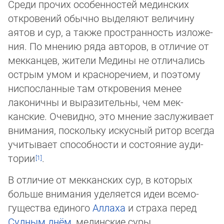
Среди прочих особенностей мединских
откровений обычно выделяют величину
аятов и сур, а также простран­ность из­ло­же­
ния. По мнению ряда авторов, в отличие от
мекканцев, жители Медины не отличались
острым умом и красноречием, и поэ­то­му
ниспос­ланные там откровения менее
лаконичны и выра­зительны, чем мек­
канские. Очевидно, это мнение зас­лу­жи­ва­ет
внимания, поскольку искусный ритор всегда
учитывает способ­ности и состояние ауди­
тории
.
В отличие от мекканских сур, в которых
больше внимания уделяется идеи всемо­
гущества единого
Аллаха
и страха перед
Суд­ным днём
, мединские суры