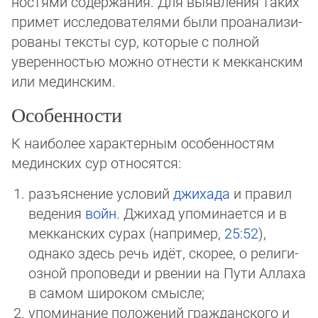
нос­тя­ми содержания. Для вы­яв­ления таких
примет иссле­до­ва­те­лями были проана­ли­зи­
ро­ваны тек­сты сур, которые с полной
уверенностью можно отнести к меккан­ским
или ме­динским.
Особенности
К наиболее характерным осо­бен­ностям
мединских сур от­но­сятся:
разъяснение условий
джихада
и правил
ведения
войн
. Джихад упо­минается и в
мек­канских сурах (например,
25:52
),
однако здесь речь идёт, скорее, о ре­ли­ги­
озной про­поведи и рве­нии на Пути Аллаха
в самом ши­ро­ком смысле;
упоминание положений граж­дан­ского и