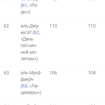
(
61
, «Ря­
ды»)
62
аль-Джу­
110
110
му­‘ат̈
(
62
,
«День
пят­нич­
ной мо­
лит­вы»)
63
аль-Му­на̄­
106
104
фи­к̣ӯн
(
63
, «Ли­
це­ме­ры»)