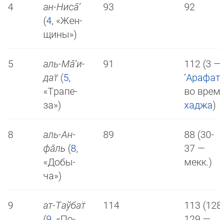
4
ан-Ни­са̄’
93
92
(
4
, «Жен­
щи­ны»)
5
аль-Ма̄­’и­
91
112 (3 —
дат̈
(
5
,
‘Арафа
«Тра­пе­
во вре
за»)
хаджа
)
8
аль-Ан­
89
88 (30-
фа̄ль
(
8
,
37 —
«До­бы­
мекк.)
ча»)
9
ат-Таў­бат̈
114
113 (128
(
9
, «По­
129 —