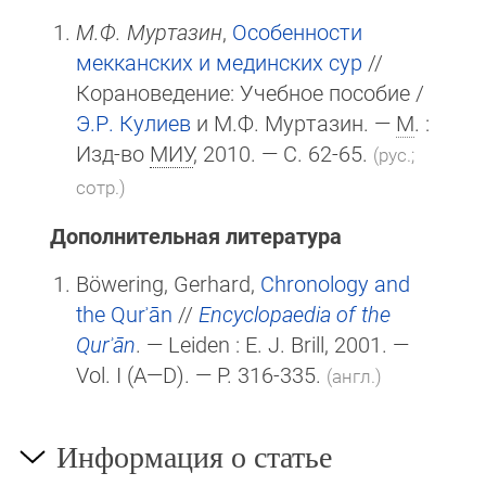
М.Ф. Муртазин
,
Особенности
мекканских и мединских сур
//
Корановедение: Учебное пособие /
Э.Р. Кулиев
и М.Ф. Муртазин. —
М
. :
Изд-во
МИУ
, 2010. — С. 62-65.
(рус.;
сотр.)
Дополнительная литература
Böwering, Gerhard,
Chronology and
the Qurʾān
//
Encyclopaedia of the
Qurʾān
. — Leiden :
E. J. Brill
, 2001. —
Vol. I
(A—D)
. — P. 316-335.
(англ.)
Информация о статье