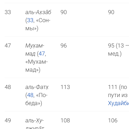
33
аль-Ах̣­за̄б
90
90
(
33
, «Сон­
мы»)
47
Му­х̣ам­
96
95 (13 
мад
(
47
,
мед.)
«Му­хам­
мад»)
48
аль-Фатх̣
113
111 (по
(
48
, «По­
пути из
бе­да»)
Худайб
49
аль-Х̣у­
108
106
джу­ра̄т