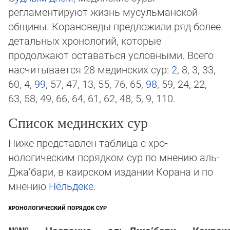
регламентируют жизнь мусуль­ман­ской
общины. Ко­рано­веды предложили ряд более
де­таль­ных хроно­логий, ко­то­рые
продолжают оставаться условными. Всего
насчитывается 28 мединских сур:
2
, 8, 3, 33,
60, 4,
99
, 57, 47, 13, 55, 76, 65,
98
, 59, 24, 22,
63, 58, 49, 66, 64, 61, 62, 48, 5, 9, 110.
Список мединских сур
Ниже представлен таблица с хро­
нологическим порядком сур по мнению аль-
Джа‘бари, в ка­ир­ском издании Корана и по
мнению
Нёльдеке
.
ХРОНОЛОГИЧЕСКИЙ ПОРЯДОК СУР