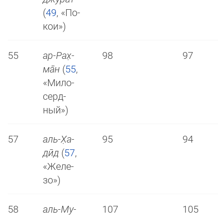
(
49
, «По­
кои»)
55
ар-Рах̣­
98
97
ма̄н
(
55
,
«Ми­ло­
серд­
ный»)
57
аль-Х̣а­
95
94
дӣд
(
57
,
«Же­ле­
зо»)
58
аль-Му­
107
105