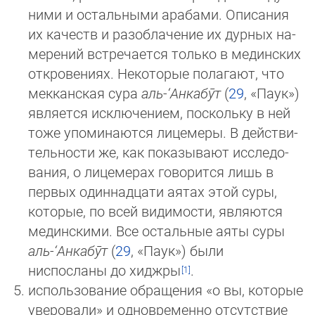
ними и остальными арабами. Описания
их качеств и разоблачение их дурных на­
ме­ре­ний встре­чается только в мединских
откро­вениях. Некоторые полагают, что
мекканская сура
аль-‘Ан­ка­бӯт
(
29
, «Па­ук»)
яв­ля­ется исклю­чением, поскольку в ней
тоже упоми­наются лицемеры. В действи­
тельности же, как показывают ис­сле­до­
ва­ния, о лицемерах говорится лишь в
первых один­­над­ца­ти аятах этой суры,
которые, по всей види­мости, являют­ся
ме­дин­ски­ми. Все остальные аяты суры
аль-‘Ан­ка­бӯт
(
29
, «Па­ук») были
ниспосланы до хиджры
.
исполь­зование обращения «о вы, которые
уверовали» и одно­временно отсутствие