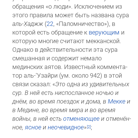
обращения «о люди». Исклю­чением из
это­го правила может быть названа сура
аль-Х̣аджж
(
22
, «Па­лом­ни­че­ст­во»), в
которой есть обращение к
верующим
и
ко­то­рую многие считают мекканской.
Однако в действительности эта сура
смешанная и содержит немало
мединских аятов. Из­вестный ком­мен­та­
тор аль-‘Узайри (ум. около 942) в этой
связи сказал: «
Это одна из удивительных
сур. В ней есть нис­пос­лан­ное ночью и
днём, во время поездок и дома, в
Мекке
и
в Медине, во время мира и во время
войны, в ней есть
от­ме­няю­щее
и от­ме­нён­
ное,
ясное
и
неоче­вид­ное
»
;