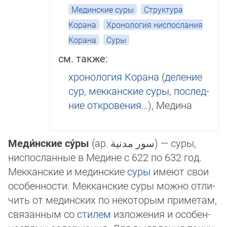
Мединские суры
Структура
Корана
Хронология ниспослания
Корана
Суры
см. также:
хронология Корана
(
деление
сур
,
мек­кан­ские суры
,
пос­лед­
ние от­кровения
…), Медина
Меди́нские су́ры
(ар.
سور مدنية
‎) — суры,
ниспосланные в Медине с 622 по 632 год.
Мек­кан­ские и мединские
суры
имеют свои
особенности. Мек­кан­ские суры можно от­ли­
чить от мединских по некоторым приме­там,
свя­занным со
стилем
изложения и осо­бен­