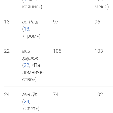
кая­ние»)
мекк.)
13
ар-Ра‘д
97
96
(
13
,
«Гром»)
22
аль-
105
103
Х̣аджж
(
22
, «Па­
лом­ни­че­
ст­во»)
24
ан-Нӯр
74
102
(
24
,
«Свет»)