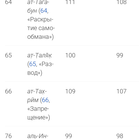
64
ат-Та­га̄­
111
108
бун
(
64
,
«Рас­кры­
тие са­мо­
об­ма­на»)
65
ат̣-Т̣а­ля̄к̣
100
99
(
65
, «Раз­
вод»)
66
ат-Тах̣­
109
107
рӣм
(
66
,
«Зап­ре­
ще­ние»)
76
аль-Ин­
99
98