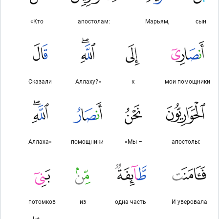
«Кто
апостолам:
Марьям,
сын
Сказали
Аллаху?»
к
мои помощники
Аллаха»
помощники
«Мы –
апостолы:
потомков
из
одна часть
И уверовала