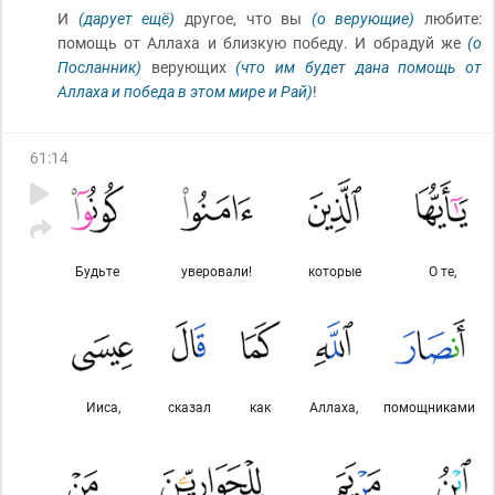
И
(дарует ещё)
другое, что вы
(о верующие)
любите:
помощь от Аллаха и близкую победу. И обрадуй же
(о
Посланник)
верующих
(что им будет дана помощь от
Аллаха и победа в этом мире и Рай)
!
61
:
14
Будьте
уверовали!
которые
О те,
Ииса,
сказал
как
Аллаха,
помощниками