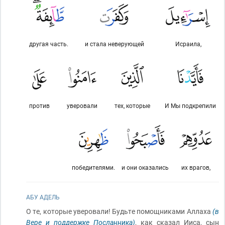
другая часть.
и стала неверующей
Исраила,
против
уверовали
тех, которые
И Мы подкрепили
победителями.
и они оказались
их врагов,
АБУ АДЕЛЬ
О те, которые уверовали! Будьте помощниками Аллаха
(в
Вере и поддержке Посланника)
, как сказал Ииса, сын