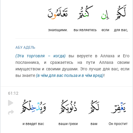
знающими.
вы являетесь
если
для вас,
АБУ АДЕЛЬ
(Эта торговля – когда)
вы веруете в Аллаха и Его
посланника, и сражаетесь на пути Аллаха своим
имуществом и своими душами. Это лучше для вас, если
вы знаете
(в чём для вас польза и в чём вред)
!
61
:
12
и введет вас
ваши грехи
вам
Он простит