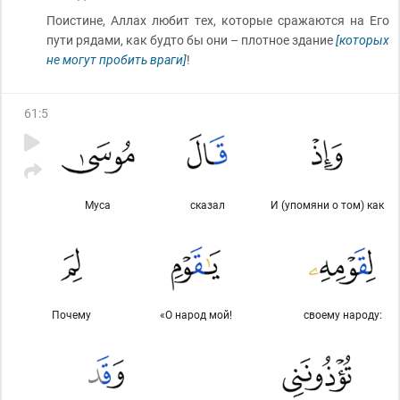
Поистине, Аллах любит тех, которые сражаются на Его
пути рядами, как будто бы они – плотное здание
[которых
не могут пробить враги]
!
61
:
5
Муса
сказал
И (упомяни о том) как
Почему
«О народ мой!
своему народу: