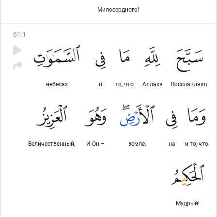
Милосердного!
61
:
1
небесах
в
то, что
Аллаха
Восславляют
Величественный,
И Он –
земле.
на
и то, что
Мудрый!