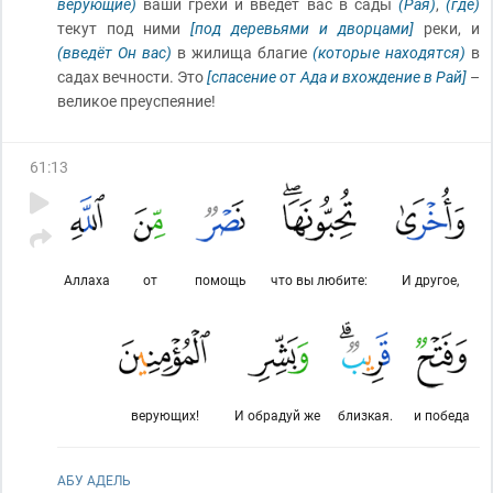
верующие)
ваши грехи и введёт вас в сады
(Рая)
,
(где)
текут под ними
[под деревьями и дворцами]
реки, и
(введёт Он вас)
в жилища благие
(которые находятся)
в
садах вечности. Это
[спасение от Ада и вхождение в Рай]
–
великое преуспеяние!
61
:
13
Аллаха
от
помощь
что вы любите:
И другое,
верующих!
И обрадуй же
близкая.
и победа
АБУ АДЕЛЬ