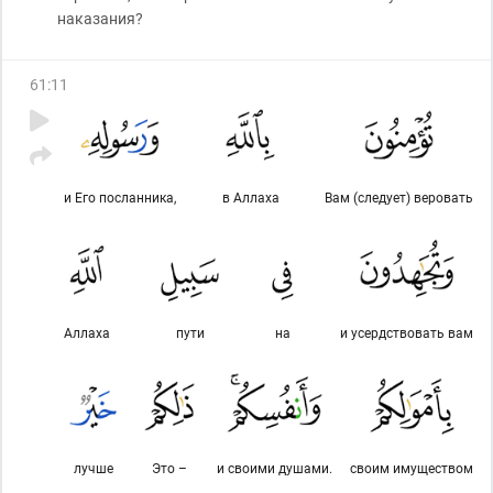
наказания?
61
:
11
и Его посланника,
в Аллаха
Вам (следует) веровать
Аллаха
пути
на
и усердствовать вам
лучше
Это –
и своими душами.
своим имуществом