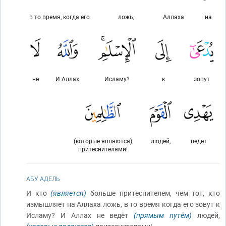
в то время, когда его
ложь,
Аллаха
на
не
И Аллах
Исламу?
к
зовут
(которые являются)
людей,
ведет
притеснителями!
АБУ АДЕЛЬ
И кто
(является)
больше притеснителем, чем тот, кто
измышляет на Аллаха ложь, в то время когда его зовут к
Исламу? И Аллах не ведёт
(прямым путём)
людей,