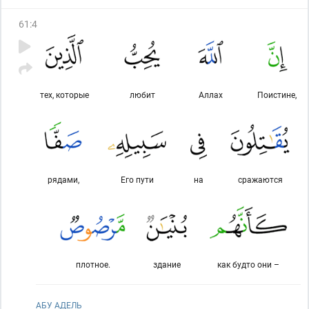
61
:
4
тех, которые
любит
Аллах
Поистине,
рядами,
Его пути
на
сражаются
плотное.
здание
как будто они –
АБУ АДЕЛЬ