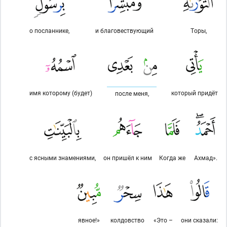
о посланнике,
и благовествующий
Торы,
имя которому (будет)
который придёт
после меня,
с ясными знамениями,
он пришёл к ним
Когда же
Ахмад».
явное!»
колдовство
«Это –
они сказали: