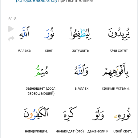
(которые являются)
притеснителями!
61
:
8
Аллаха
свет
затушить
Они хотят
завершает (досл.
а Аллах
своими устами,
завершающий)
неверующие.
ненавидят (это)
даже если и
Свой свет,