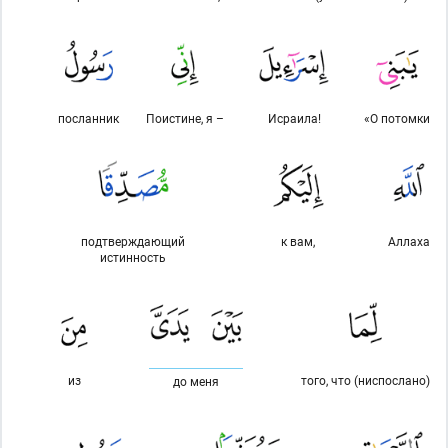
посланник
Поистине, я –
Исраила!
«О потомки
подтверждающий
к вам,
Аллаха
истинность
из
того, что (ниспослано)
до меня