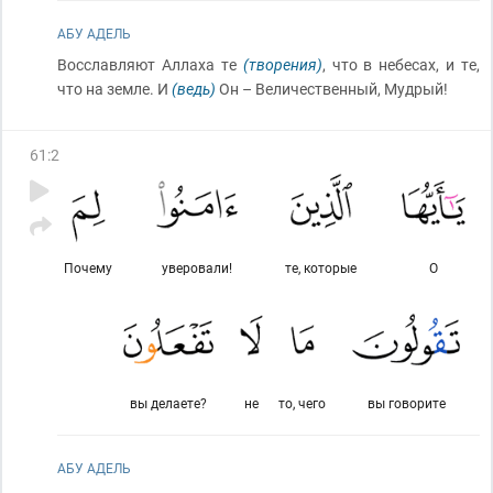
АБУ АДЕЛЬ
Восславляют Аллаха те
(творения)
, что в небесах, и те,
что на земле. И
(ведь)
Он – Величественный, Мудрый!
61
:
2
Почему
уверовали!
те, которые
О
вы делаете?
не
то, чего
вы говорите
АБУ АДЕЛЬ