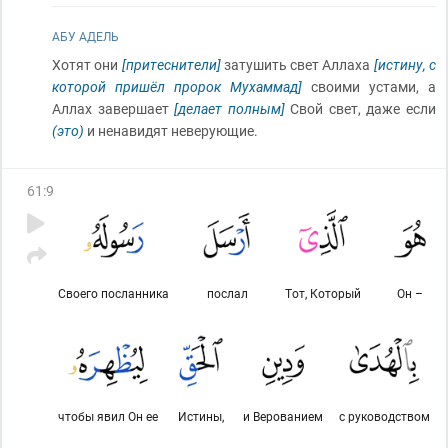
АБУ АДЕЛЬ
Хотят они
[притеснители]
затушить свет Аллаха
[истину, с
которой пришёл пророк Мухаммад]
своими устами, а
Аллах завершает
[делает полным]
Свой свет, даже если
(это)
и ненавидят неверующие.
61
:
9
Своего посланника
послал
Тот, Который
Он –
чтобы явил Он ее
Истины,
и Верованием
с руководством