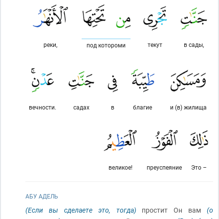
реки,
текут
в сады,
под котороми
вечности.
садах
в
благие
и (в) жилища
великое!
преуспеяние
Это –
АБУ АДЕЛЬ
(Если вы сделаете это, тогда)
простит Он вам
(о