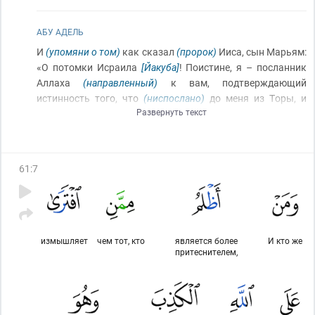
АБУ АДЕЛЬ
И
(упомяни о том)
как сказал
(пророк)
Ииса, сын Марьям:
«О потомки Исраила
[Йакуба]
! Поистине, я – посланник
Аллаха
(направленный)
к вам, подтверждающий
истинность того, что
(ниспослано)
до меня из Торы, и
Развернуть текст
благовествующий о посланнике, который придёт после
меня, имя которому
(будет)
Ахмад
[Ииса возвещает
радостную весть о приходе пророка Мухаммада]
». Когда
же пришёл он
[пророк Мухаммад]
с ясными знамениями,
61
:
7
сказали они: «Это
[то, с чем ты пришёл]
– явное
колдовство!»
измышляет
чем тот, кто
является более
И кто же
притеснителем,