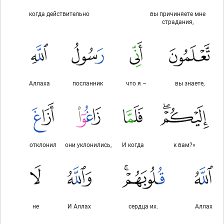
когда действительно
вы причиняете мне
страдания,
Аллаха
посланник
что я –
вы знаете,
отклонил
они уклонились,
И когда
к вам?»
не
И Аллах
сердца их.
Аллах