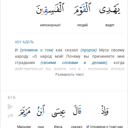
непокорных!
людей
ведет
АБУ АДЕЛЬ
И
(упомяни о том)
как сказал
(пророк)
Муса своему
народу: «О народ мой! Почему вы причиняете мне
страдания
(своими словами и делами)
, когда
действительно вы знаете, что я – посланник Аллаха
Развернуть текст
(направленный)
к вам?» И когда они
[народ Мусы]
уклонились
(от истины, зная её и упорствуя в этом
уклонении)
, отклонил Аллах их сердца
(от принятия
верного пути)
(наказав их за их выбор)
. И Аллах не ведёт
61
:
6
(прямым путём)
людей непокорных!
Марьям:
сын
Ииса,
сказал
И (упомяни о том) как