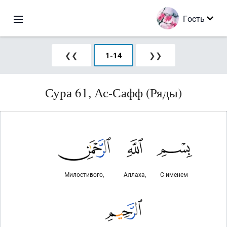
Гость
❮❮
1
-
14
❯❯
Сура 61, Ас-Сафф (Ряды)
Милостивого,
Аллаха,
С именем