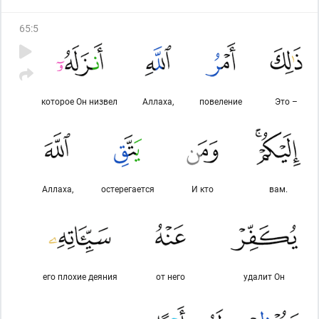
остерегается
(наказания)
Аллаха, тому Он сделает в его
деле лёгкость
[облегчит дела]
(и в этом мире, и в Вечной
65
:
5
жизни)
.
которое Он низвел
Аллаха,
повеление
Это –
Аллаха,
остерегается
И кто
вам.
его плохие деяния
от него
удалит Он