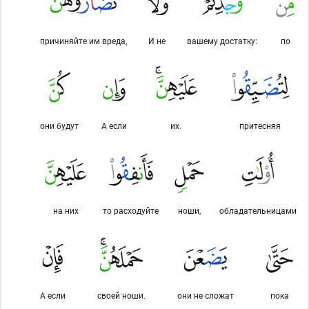
причиняйте им вреда,
И не
вашему достатку:
по
они будут
А если
их.
притесняя
на них
то расходуйте
ноши,
обладательницами
А если
своей ноши.
они не сложат
пока