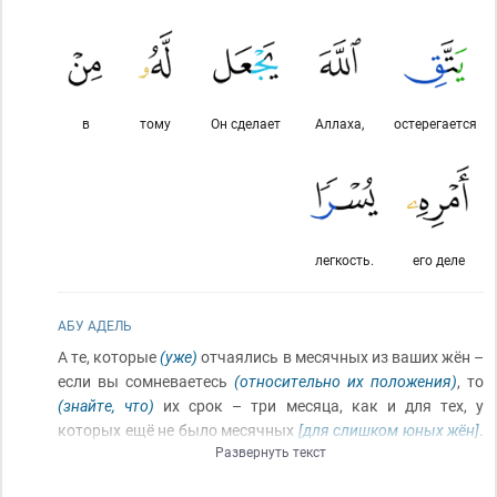
в
тому
Он сделает
Аллаха,
остерегается
легкость.
его деле
АБУ АДЕЛЬ
А те, которые
(уже)
отчаялись в месячных из ваших жён –
если вы сомневаетесь
(относительно их положения)
, то
(знайте, что)
их срок – три месяца, как и для тех, у
которых ещё не было месячных
[для слишком юных жён]
.
Развернуть текст
А у которых
(есть)
ноша
[у беременных]
– их
(разводный)
срок, чтобы они сложили свою ношу
[родили]
. И кто