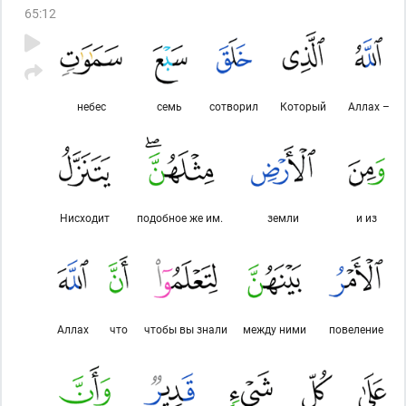
там)
навсегда. Уже сделал прекрасным Аллах для него
65
:
12
[для праведного верующего]
удел
(в Раю)
.
небес
семь
сотворил
Который
Аллах –
Нисходит
подобное же им.
земли
и из
Аллах
что
чтобы вы знали
между ними
повеление