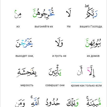
из
выгоняйте их
Не
вашего Господа.
выходят они,
и пусть не
их домов
мерзость
совершат они
кроме как только если