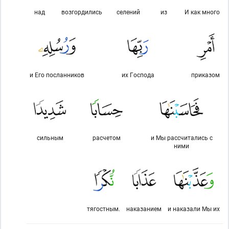
над
возгордились
селений
из
И как много
и Его посланников
их Господа
приказом
сильным
расчетом
и Мы рассчитались с
ними
тягостным.
наказанием
и наказали Мы их