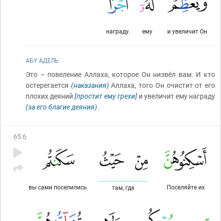
награду.
ему
и увеличит Он
АБУ АДЕЛЬ
Это – повеление Аллаха, которое Он низвёл вам. И кто
остерегается
(наказания)
Аллаха, того Он очистит от его
плохих деяний
[простит ему грехи]
и увеличит ему награду
(за его благие деяния)
.
65
:
6
вы сами поселились
Поселяйте их
там, где