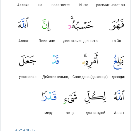
Аллаха
на
полагается
И кто
рассчитывает он.
Аллах
Поистине
достаточен для него.
то Он
установил
Действительно,
Свое дело (до конца)
доводит
меру.
вещи
для каждой
Аллах
АБУ АДЕЛЬ