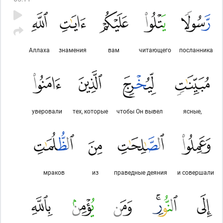
Аллаха
знамения
вам
читающего
посланника
уверовали
тех, которые
чтобы Он вывел
ясные,
мраков
из
праведные деяния
и совершали