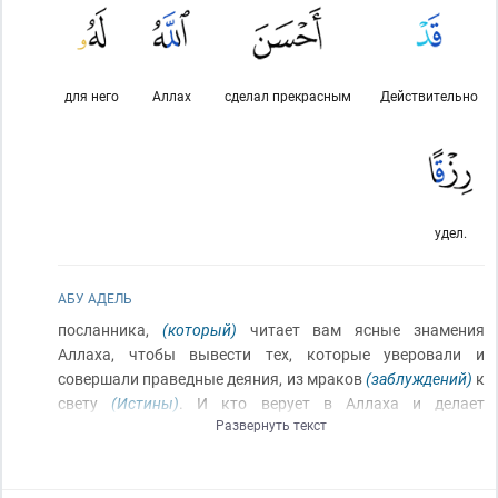
для него
Аллах
сделал прекрасным
Действительно
удел.
АБУ АДЕЛЬ
посланника,
(который)
читает вам ясные знамения
Аллаха, чтобы вывести тех, которые уверовали и
совершали праведные деяния, из мраков
(заблуждений)
к
свету
(Истины)
. И кто верует в Аллаха и делает
Развернуть текст
праведное, того Он введёт в сады
(Рая)
,
(где)
текут под
ними
[под дворцами и деревьями]
реки,
(и будут они)
пребывающими вечно в них
[в райских садах]
(оставаясь