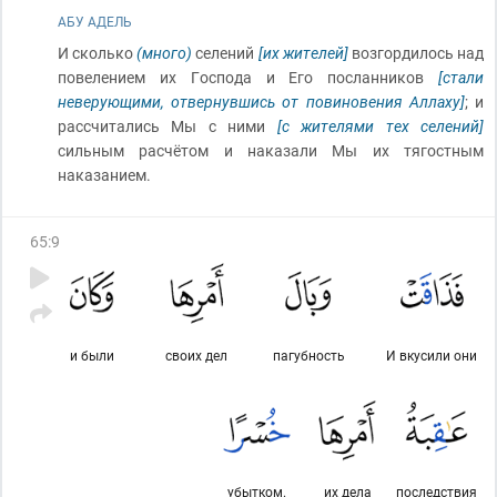
АБУ АДЕЛЬ
И сколько
(много)
селений
[их жителей]
возгордилось над
повелением их Господа и Его посланников
[стали
неверующими, отвернувшись от повиновения Аллаху]
; и
рассчитались Мы с ними
[с жителями тех селений]
сильным расчётом и наказали Мы их тягостным
наказанием.
65
:
9
и были
своих дел
пагубность
И вкусили они
убытком.
их дела
последствия