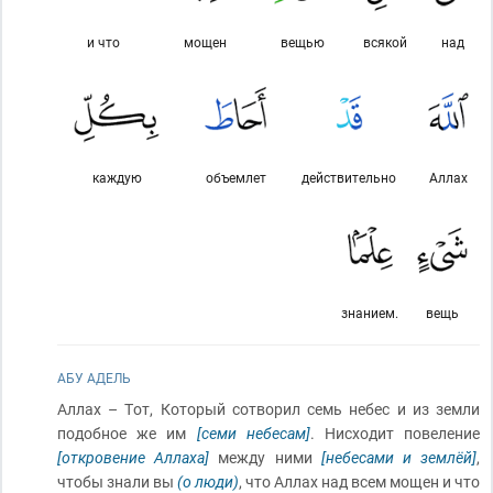
и что
мощен
вещью
всякой
над
каждую
объемлет
действительно
Аллах
знанием.
вещь
АБУ АДЕЛЬ
Аллах – Тот, Который сотворил семь небес и из земли
подобное же им
[семи небесам]
. Нисходит повеление
[откровение Аллаха]
между ними
[небесами и землёй]
,
чтобы знали вы
(о люди)
, что Аллах над всем мощен и что