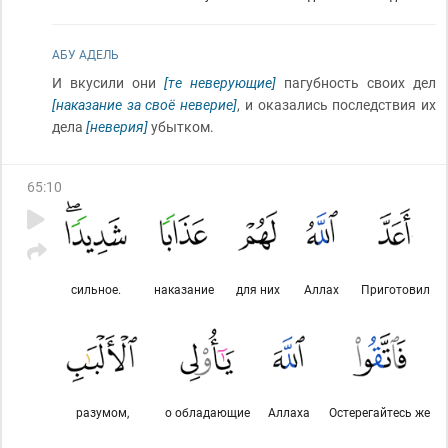
АБУ АДЕЛЬ
И вкусили они
[те неверующие]
пагубность своих дел
[наказание за своё неверие]
, и оказались последствия их
дела
[неверия]
убытком.
65
:
10
сильное.
наказание
для них
Аллах
Приготовил
разумом,
о обладающие
Аллаха
Остерегайтесь же