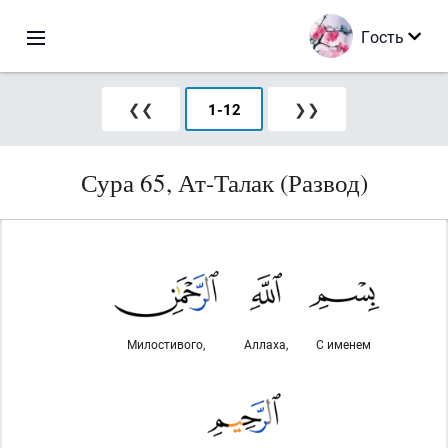
Гость
❮❮
1
-
12
❯❯
Сура 65, Ат-Талак (Развод)
Милостивого,
Аллаха,
С именем