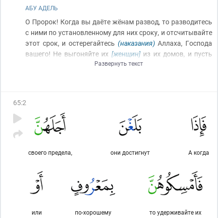
АБУ АДЕЛЬ
О Пророк! Когда вы даёте жёнам развод, то разводитесь
с ними по установленному для них сроку, и отсчитывайте
этот срок, и остерегайтесь
(наказания)
Аллаха, Господа
вашего! Не выгоняйте их
[женщин]
из их домов, и пусть
Развернуть текст
они
(сами тоже)
не выходят, если только не совершат они
явную мерзость
[как прелюбодеяние]
. И это – границы
(установленные)
Аллахом. А кто преступает границы
(установленные)
Аллахом, то действительно притеснил
65
:
2
он себя. Не знаешь ты
(о разводящийся мужчина)
, может
быть, Аллах произведёт после этого
[развода]
(какое-
нибудь)
дело
(что ты решишь вернуть её)
.
своего предела,
они достигнут
А когда
или
по-хорошему
то удерживайте их