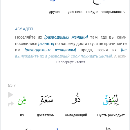
другая.
для него
то будет вскармливать
АБУ АДЕЛЬ
Поселяйте их
[разводимых женщин]
там, где вы сами
поселились
[живёте]
по вашему достатку: и не причиняйте
им
[разводимым женщинам]
вреда, тесня их
[не
вынуждайте их в разводный срок покидать жильё]
. А если
Развернуть текст
будут они обладательницами ноши
[беременными]
, то
расходуйте на них, пока не сложат они своей ноши
[пока
не родят]
. А если они
[разведённые женщины]
выкармливают для вас
(вашего ребёнка)
, то
(вы)
давайте
65
:
7
им их плату и советуйтесь
(об оплате)
между собой
согласно принятому
[она должна быть в разумных
пределах]
. А если вы находитесь в затруднении, то будет
кормить
(ребёнка)
для него
[для отца]
другая
(кормилица)
.
из
достатком
обладающий
Пусть расходует