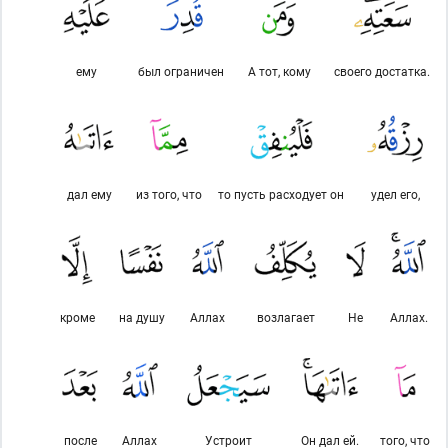
ему
был ограничен
А тот, кому
своего достатка.
дал ему
из того, что
то пусть расходует он
удел его,
кроме
на душу
Аллах
возлагает
Не
Аллах.
после
Аллах
Устроит
Он дал ей.
того, что