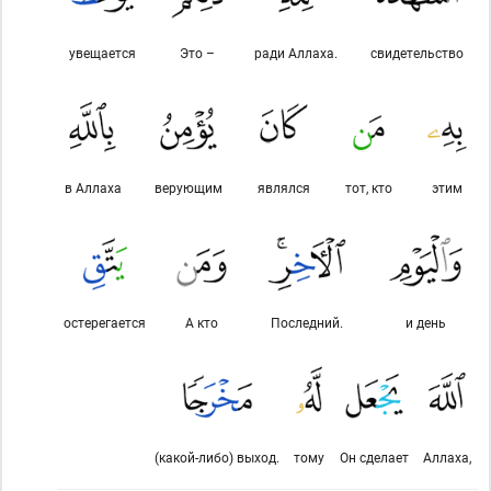
увещается
Это –
ради Аллаха.
свидетельство
в Аллаха
верующим
являлся
тот, кто
этим
остерегается
А кто
Последний.
и день
(какой-либо) выход.
тому
Он сделает
Аллаха,