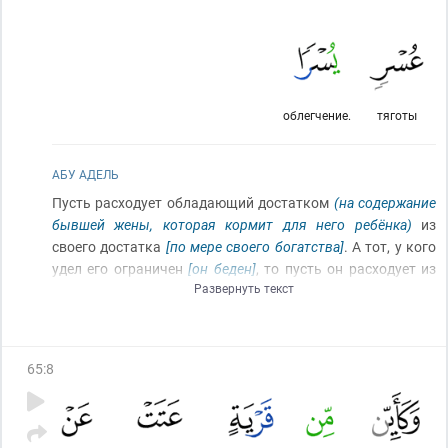
облегчение.
тяготы
АБУ АДЕЛЬ
Пусть расходует обладающий достатком
(на содержание
бывшей жены, которая кормит для него ребёнка)
из
своего достатка
[по мере своего богатства]
. А тот, у кого
удел его ограничен
[он беден]
, то пусть он расходует из
Развернуть текст
того, что дал ему Аллах
[по своей возможности]
. Не
возлагает Аллах на душу, кроме того, что Он дал ей.
[Аллах не обязывает человека тратить на содержание
своих иждивенцев больше, чем Он ему дал.]
(И)
устроит
65
:
8
Аллах после тяготы облегчение.