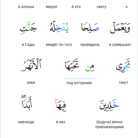
в Аллаха
верует
А кто
свету.
к
в Сады,
введёт Он того
праведное,
и совершает
реки
текут
под которыми
навсегда.
в них
(будучи) вечно
пребывающими