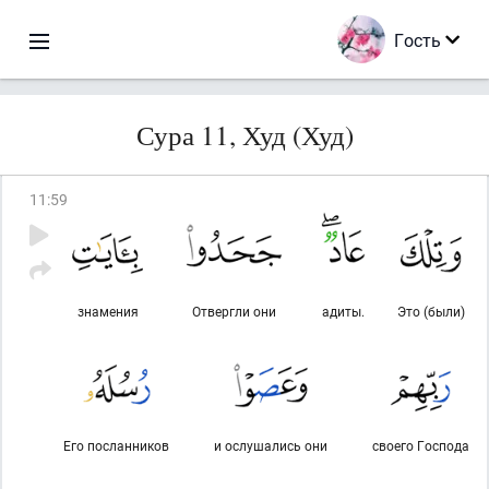
Гость
Сура 11, Худ (Худ)
11
:
59
знамения
Отвергли они
адиты.
Это (были)
Его посланников
и ослушались они
своего Господа