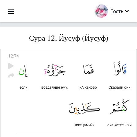
Гость
Сура 12, Йусуф (Йусуф)
12
:
74
если
воздаяние ему,
«А каково
Сказали они:
лжецами?»
окажетесь вы