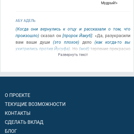
Мудрый!»
АБУ АДЕЛЬ
(Когда они вернулись к отцу и рассказали о том, что
произошло)
сказал он
[пророк Йакуб]
: «Да, разукрасили
вам ваши души
(это плохое)
дело
(как когда-то вы
ухитрились против Йусуфа)
. Но
(моё)
терпение прекрасно
Развернуть текст
[я не стану жаловаться кому-либо из людей]
, – может
быть, Аллах приведёт ко мне их всех
[надеюсь, что Аллах
вернёт ко мне их троих: Биньямина, его родного брата
Йусуфа и того брата, который остался в Египте]
. Поистине,
Он – Знающий
(и Он знает моё положение)
(и)
Мудрый
[мудро вершит Свои дела]
!»
О ПРОЕКТЕ
ТЕКУЩИЕ ВОЗМОЖНОСТИ
КОНТАКТЫ
СДЕЛАТЬ ВКЛАД
БЛОГ