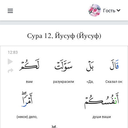
Гость
Сура 12, Йусуф (Йусуф)
12
:
83
вам
разукрасили
«Да,
Сказал он:
(некое) дело,
души ваши