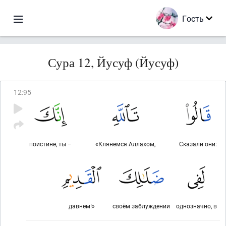
Гость
Сура 12, Йусуф (Йусуф)
12
:
95
поистине, ты –
«Клянемся Аллахом,
Сказали они:
давнем!»
своём заблуждении
однозначно, в