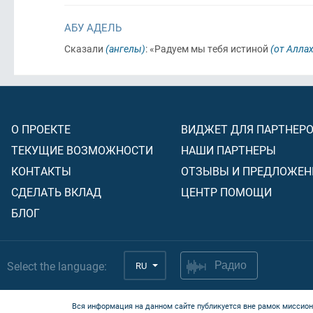
АБУ АДЕЛЬ
Сказали
(ангелы)
: «Радуем мы тебя истиной
(от Аллах
О ПРОЕКТЕ
ВИДЖЕТ ДЛЯ ПАРТНЕР
ТЕКУЩИЕ ВОЗМОЖНОСТИ
НАШИ ПАРТНЕРЫ
КОНТАКТЫ
ОТЗЫВЫ И ПРЕДЛОЖЕН
СДЕЛАТЬ ВКЛАД
ЦЕНТР ПОМОЩИ
БЛОГ
Select the language:
RU
Радио
Вся информация на данном сайте публикуется вне рамок миссион