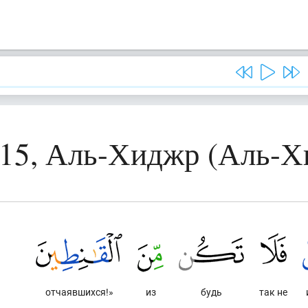
 15, Аль-Хиджр (Аль-Х
отчаявшихся!»
из
будь
так не