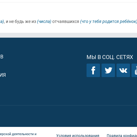
а)
, и не будь же из
(числа)
отчаявшихся
(что у тебя родится ребёнок
ОВ
МЫ В СОЦ. СЕТЯХ
ИЯ
ерской деятельности и
Условия использования
Правила конфид