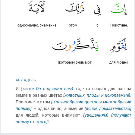
однозначно, знамение
этом –
в
Поистине,
(которые) внимают.
для людей,
АБУ АДЕЛЬ
И
(также Он подчинил вам)
то, что создал для вас на
земле в разных цветах
[животных, плоды и ископаемые]
.
Поистине, в этом
[в разнообразии цветов и многообразии
пользы]
– однозначно, знамение
[ясное доказательство]
для людей, которые внимают
(увещаниям)
[получают
пользу от этого]
!