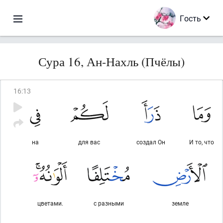
Гость
Сура 16, Ан-Нахль (Пчёлы)
16
:
13
на
для вас
создал Он
И то, что
цветами.
с разными
земле