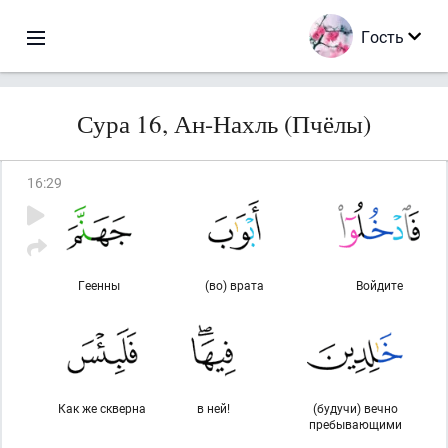
Гость
Сура 16, Ан-Нахль (Пчёлы)
16
:
29
Геенны
(во) врата
Войдите
Как же скверна
в ней!
(будучи) вечно
пребывающими