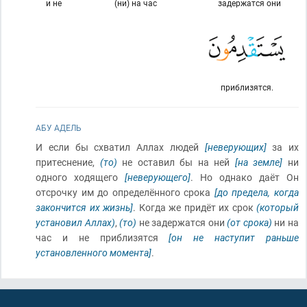
и не
(ни) на час
задержатся они
приблизятся.
АБУ АДЕЛЬ
И если бы схватил Аллах людей
[неверующих]
за их
притеснение,
(то)
не оставил бы на ней
[на земле]
ни
одного ходящего
[неверующего]
. Но однако даёт Он
отсрочку им до определённого срока
[до предела, когда
закончится их жизнь]
. Когда же придёт их срок
(который
установил Аллах)
,
(то)
не задержатся они
(от срока)
ни на
час и не приблизятся
[он не наступит раньше
установленного момента]
.