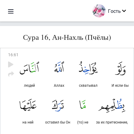
Гость
Сура 16, Ан-Нахль (Пчёлы)
16
:
61
людей
Аллах
схватывал
И если бы
на ней
оставил бы Он
(то) не
за их притеснение,