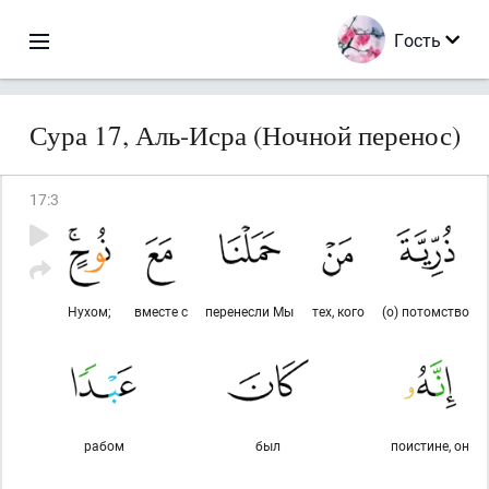
Гость
Сура 17, Аль-Исра (Ночной перенос)
17
:
3
Нухом;
вместе с
перенесли Мы
тех, кого
(о) потомство
рабом
был
поистине, он