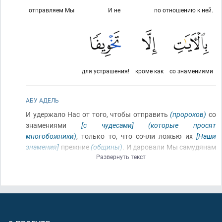
отправляем Мы
И не
по отношению к ней.
для устрашения!
кроме как
со знамениями
АБУ АДЕЛЬ
И удержало Нас от того, чтобы отправить
(пророков)
со
знамениями
[с чудесами]
(которые просят
многобожники)
, только то, что сочли ложью их
[Наши
знамения]
прежние
(общины)
. И даровали Мы самудянам
Развернуть текст
[народу пророка Салиха]
верблюдицу как наглядное
знамение, но они совершили притеснение по отношению к
ней
(убив её)
(и Мы погубили их, ниспослав на них
наказание)
. И отправляем Мы
(пророков)
с Нашими
знамениями
[с чудесами]
только для устрашения
(Наших
рабов)
[чтобы они получили из них полезные назидания]
!