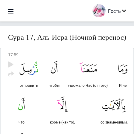
Гость
Сура 17, Аль-Исра (Ночной перенос)
17
:
59
отправить
чтобы
удержало Нас (от того),
И не
что
кроме (как то),
со знамениями,