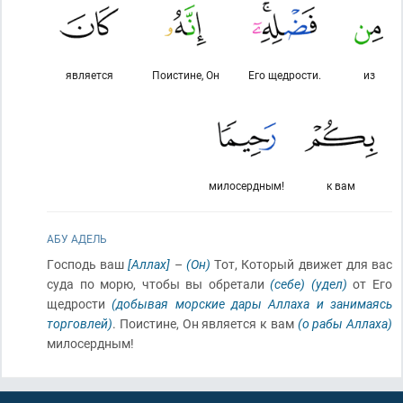
является
Поистине, Он
Его щедрости.
из
милосердным!
к вам
АБУ АДЕЛЬ
Господь ваш
[Аллах]
–
(Он)
Тот, Который движет для вас
суда по морю, чтобы вы обретали
(себе)
(удел)
от Его
щедрости
(добывая морские дары Аллаха и занимаясь
торговлей)
. Поистине, Он является к вам
(о рабы Аллаха)
милосердным!