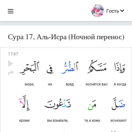
Гость
Сура 17, Аль-Исра (Ночной перенос)
17
:
67
море,
на
вред
коснётся вас
А когда
кроме
вы взывали,
те, к кому
исчезают