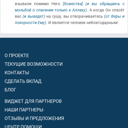
взывали помимо Него
[божества]
(и вы обращаясь с
мольбой о спасении только к Аллаху)
. А когда Он спасёт
вас
(и выведет)
на сушу, вы отворачиваетесь
(от Веры и
покорности Ему)
. И является человек неблагодарным!
О ПРОЕКТЕ
ТЕКУЩИЕ ВОЗМОЖНОСТИ
КОНТАКТЫ
СДЕЛАТЬ ВКЛАД
БЛОГ
ВИДЖЕТ ДЛЯ ПАРТНЕРОВ
НАШИ ПАРТНЕРЫ
ОТЗЫВЫ И ПРЕДЛОЖЕНИЯ
ЦЕНТР ПОМОЩИ