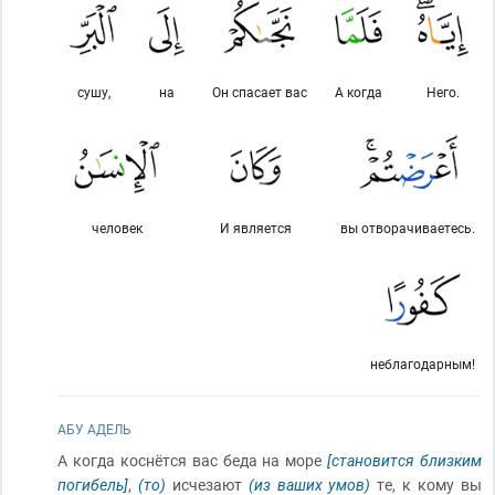
сушу,
на
Он спасает вас
А когда
Него.
человек
И является
вы отворачиваетесь.
неблагодарным!
АБУ АДЕЛЬ
А когда коснётся вас беда на море
[становится близким
погибель]
,
(то)
исчезают
(из ваших умов)
те, к кому вы