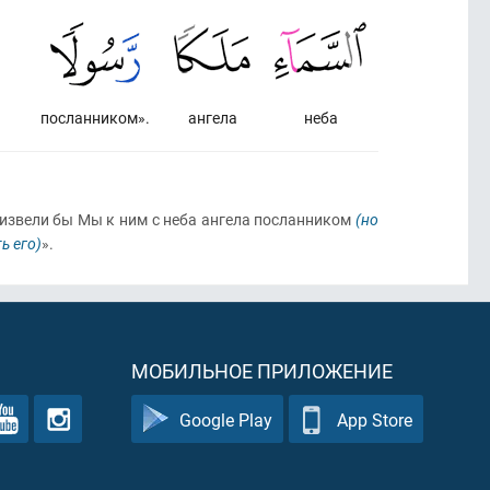
посланником».
ангела
неба
 низвели бы Мы к ним с неба ангела посланником
(но
ь его)
».
МОБИЛЬНОЕ ПРИЛОЖЕНИЕ
Google Play
App Store