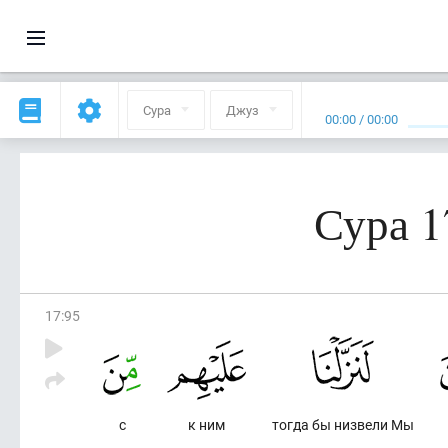
Сура
Джуз
00:00
/
00:00
Сура 1
17
:
95
с
к ним
тогда бы низвели Мы