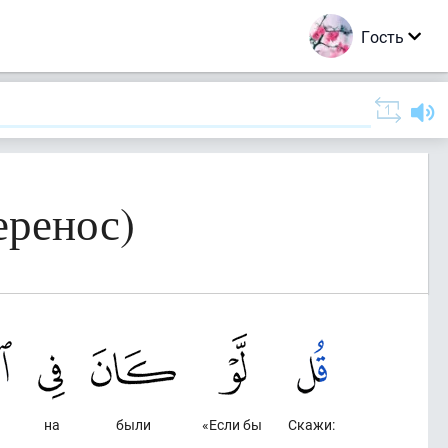
Гость
еренос)
на
были
«Если бы
Скажи: