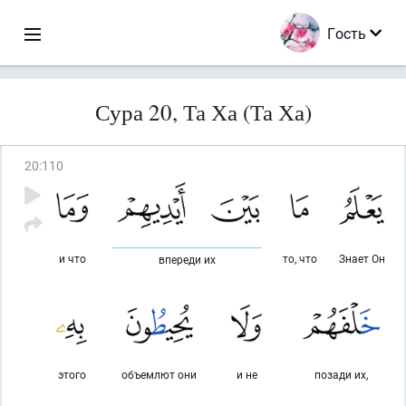
Гость
Сура 20, Та Ха (Та Ха)
20
:
110
и что
то, что
Знает Он
впереди их
этого
объемлют они
и не
позади их,