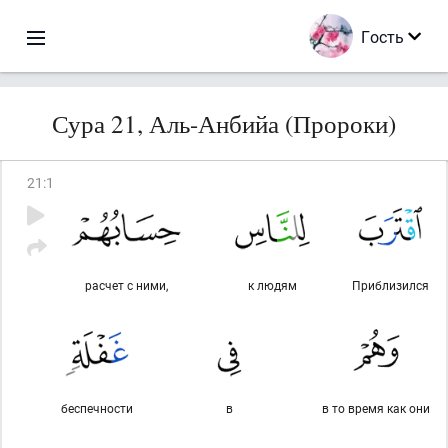
Гость
Сура 21, Аль-Анбийа (Пророки)
21
:
1
расчет с ними,
к людям
Приблизился
беспечности
в
в то время как они