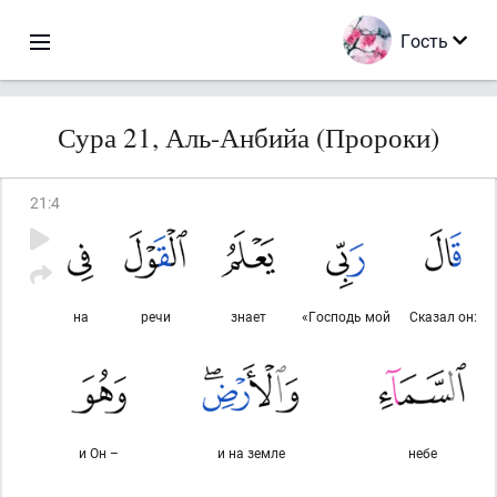
Гость
Сура 21, Аль-Анбийа (Пророки)
21
:
4
на
речи
знает
«Господь мой
Сказал он:
и Он –
и на земле
небе