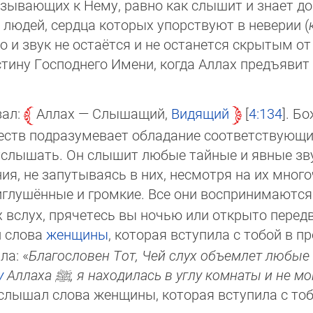
е взы­вающих к Нему, равно как слышит и знает
лю­дей, сер­дца которых упорствуют в не­ве­рии (
ово и звук не остаётся и не останется скры­тым 
с­тину Господнего Имени, когда Ал­лах предъ­яви
зал:
Аллах — Слышащий,
Видящий
4:134
. Бо
ачеств подразумевает обладание соответствующ
 услышать. Он слышит любые тайные и явные з
ния, не запутываясь в них, несмотря на их мног
риглушённые и громкие. Все они воспринимаютс
х вслух, прячетесь вы ночью или открыто передв
л слова
женщины
, которая вступила с тобой в 
ла: «
Благословен Тот, Чей слух объемлет любые 
у
Аллаха
ﷺ
, я находилась в углу комнаты и не м
слышал слова женщины, которая вступила с тобой