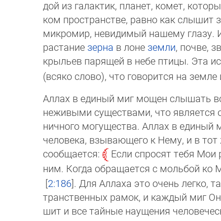
дой из галактик, планет, комет, котор
ком пространстве, равно как слышит 
микромир, невидимый нашему глазу. Иб
рас­та­ние
зерна
в лоне
земли
, почве, 
крыль­ев парящей в небе птицы. Эта 
(вся­ко слово), что говорится на земле
Аллах в единый миг мощен слышать в
неживыми существами, что является од
нич­но­го могущества. Аллах в единый
человека, взывающего к Нему, и в тот 
сообщается:
Если спросят тебя Мои р
ним. Когда обращается с мольбой ко 
2:186
. Для Аллаха это очень легко, т
тран­ственных рамок, и каждый миг Он
шит и все тайные наущения че­ло­ве­чес