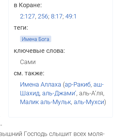
в Коране:
2:127
,
256
;
8:17
;
49:1
теги:
Имена Бога
ключевые слова:
Сами
см. также:
Имена Аллаха
(
ар-Ракиб
,
аш-
Шахид
,
аль-Джами‘
, аль-А‘ля,
Малик аль-Мульк
,
аль-Мухси
)
­
­
евышний Господь слышит всех мо­ля­