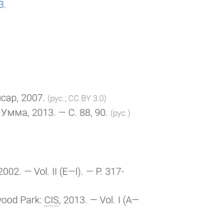
3
.
Ансар, 2007.
(рус.; CC BY 3.0)
: Умма, 2013. — С. 88, 90.
(рус.)
 2002. — Vol. II
(E—I)
. — P. 317-
wood Park:
CIS
, 2013. — Vol. I (A—