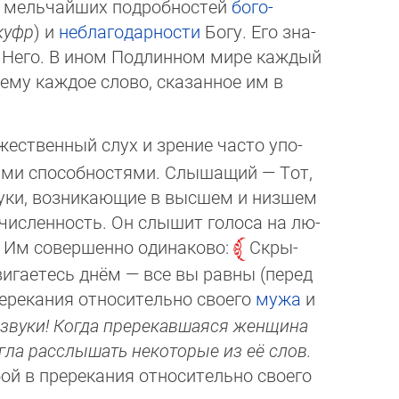
 до мельчайших подробностей
бо­го­
куфр
) и
неблагодарности
Богу. Его зна­
от Него. В ином Подлинном мире каж­дый
т ему каждое слово, сказанное им в
жественный слух и зрение часто упо­
ими способностями. Слышащий — Тот,
вуки, возникающие в высшем и низшем
очисленность. Он слышит голоса на лю­
я Им совершенно одинаково:
Скры­
игаетесь днём — все вы равны (пе­ред
пререкания относительно своего
му­жа
и
звуки! Когда пререкавшаяся жен­щи­на
огла расслышать некоторые из её слов.
 в пререкания отно­си­тель­но своего