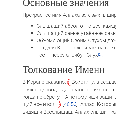
Основные значения
Прекрасное имя Аллаха
ас-Сами‘
в шир
Слышащий абсолютно всё, кажд
Слышащий самое утаённое, само
Объемлющий Своим Слухом даж
Тот, для Кого раскрывается всё
ное — через атрибут Слух
.
Толкование Имени
В Коране сказано:
Воистину, в сердц
всякого довода, дарованного им, одна 
ког­да не обретут. А потому ищи защит
щий всё и вся!
40:56
. Аллах, Которы
ви­дящ и Всеслышащ. Аллах слышит к