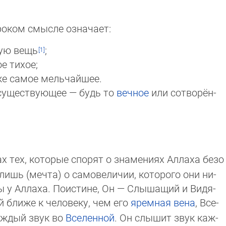
оком смысле означает:
ую вещь
;
е тихое;
е самое мельчайшее.
 существующее — будь то
вечное
или сот­во­рён­
ах тех, которые спорят о знамениях Аллаха безо
лишь (мечта) о самовеличии, которого они ни­
ы у Аллаха. Поистине, Он — Слышащий и Ви­дя­
й ближе к человеку, чем его
яремная вена
, Все­
аждый звук во
Вселенной
. Он слы­шит звук каж­