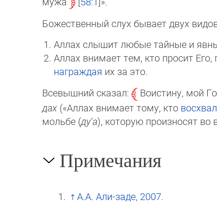
мужа
58:1
».
Божественный слух бывает двух видов
Аллах слышит любые тайные и явные
Аллах внимает тем, кто просит Его,
награждая
их за это.
Всевышний сказал:
Воистину, мой Г
дах
(«Аллах внимает тому, кто
восхвал
мольбе (
ду‘а
), которую произносят во
Примечания
А.А. Али-заде, 2007
.