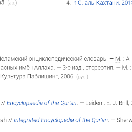
nā.
С. аль-Кахтани, 201
(ар.)
Исламский энциклопедический словарь. —
М
. : 
асных имён Аллаха. — 3-е изд., стереотип. —
М
. 
 : Культура Паблишинг, 2006.
(рус.)
//
Encyclopaedia of the Qurʾān
. — Leiden :
E. J. Brill
,
lah //
Integrated Encyclopedia of the Qurʾān
. — Sher