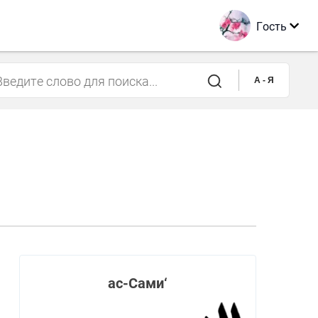
Гость
A - Я
ас-Сами‘