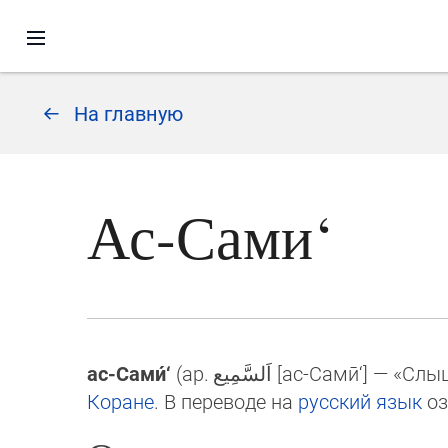
На главную
Ас-Сами‘
ас-Сами́‘
(ар.
اَلسَّمِيع
[ас-Самӣ‘] — «Слы
Ко­ра­не
. В переводе на
русский язык
оз