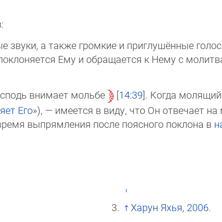
:
 звуки, а также громкие и приглушённые голоса
 поклоняется Ему и обращается к Нему с молитв
осподь внимает мольбе
14:39
. Когда молящий
яет Его
»), — имеется в виду, что Он отвечает н
 время выпрямления после поясного поклона в
н
Харун Яхья, 2006
.