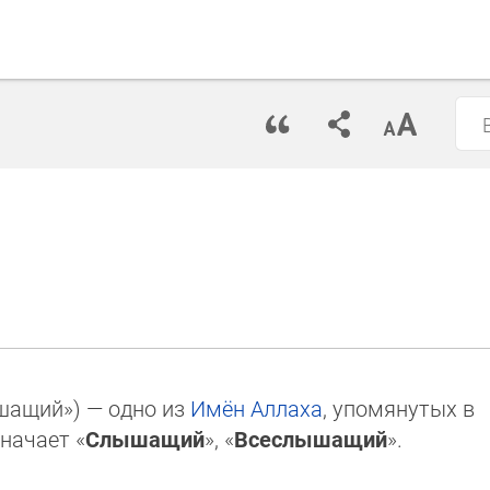
шащий»‎) — одно из
Имён
Аллаха
, упомянутых в
начает «
Слышащий
», «
Всеслышащий
».