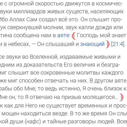
ые с огромной скоростью движутся в кос­ми­чес­
звуки миллиардов живых существ, насе­ляю­щих
о Аллах Сам создал всё это. Он слы­шит про­
звук сверкнувшей молнии, звук капли дождя или
истина сообщена нам в
аяте
:
Господь мой зна­ет
 и в небесах, — Он слы­шаший и
знающий
21:4
.
се звуки во Вселенной, издаваемые живыми и
ним из доказательств Его величия и без­гра­
 миг слышит все сокровенные молитвы каж­до­го
же миг способен отвечать на них. В дру­гом аяте
абы обо Мне, то ведь истинно, Я очень близок к
Мне он, то Я отвечаю на призыв молящегося…
ак как для Него не существует временных и прос
 мощен находиться везде. В то же время Он слы
­кой души (
нафс
) и тайные разговоры людей. Вс