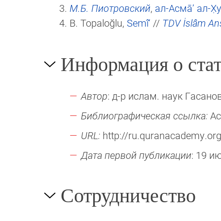
М.Б. Пиотровский
,
ал-Асма̄’ ал-Х̣у
B. Topaloğlu,
Semî‘
//
TDV İslâm Ans
Информация о стат
Автор
: д-р ислам. наук Гасанов
Библиографическая ссылка:
Ас
URL:
http://ru.quranacademy.org
Дата первой публикации
: 19 и
Сотрудничество