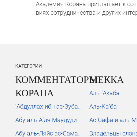
Академия Корана при­гла­ша­ет к сотру
виях сотрудни­чест­ва и других инте
КАТЕГОРИИ
КОММЕНТАТОРЫ
МЕККА
КОРАНА
Аль-‘Акаба
‘Абдуллах ибн аз-Зубайр
Аль-Ка‘ба
Абу аль-А‘ля Маудуди
Ас-Сафа и аль-
Абу аль-Ляйс ас-Самарканди
Владельцы слон