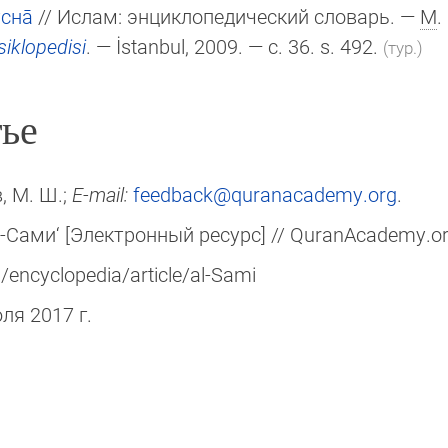
сна̄
// Ислам: энциклопедический словарь. —
М
.
iklopedisi
. — İstanbul, 2009. — c. 36. s. 492.
(тур.)
ье
, М. Ш.;
E-mail:
feedback@quranacademy.org
.
-Сами‘ [Электронный ресурс] // QuranAcademy.or
/encyclopedia/article/al-Sami
юля 2017 г.