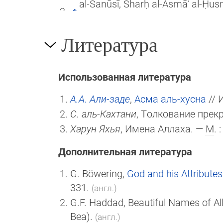
al-Sanūsī, Sharḥ al-Asmāʾ al-Ḥus
Литература
Использованная литература
А.А. Али-заде
,
Асма аль-хусна
// 
С. аль-Кахтани
, Толкование прекр
Харун Яхья
, Имена Аллаха. —
М
.
Дополнительная литература
G. Böwering,
God and his Attributes
331.
(англ.)
G.F. Haddad, Beautiful Names of Al
Bea).
(англ.)