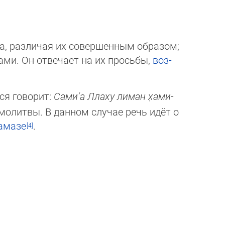
, различая их совершенным об­ра­зом;
ами. Он отвечает на их просьбы,
воз­
ся говорит:
Сами‘а Ллаху лиман х̣а­ми­
а молитвы. В данном случае речь идёт о
амазе
.