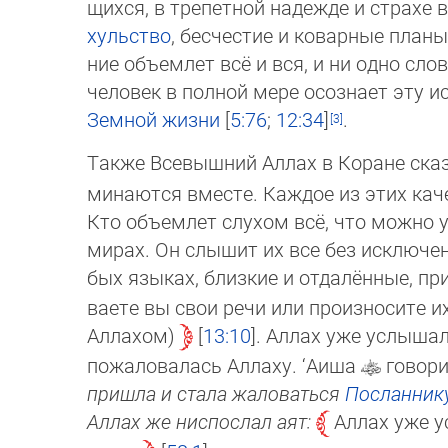
щих­ся, в трепетной надежде и стра­х
хульство
, бесчестие и коварные пла­ны 
ние объемлет всё и вся, и ни од­но сл
человек в полной мере осоз­на­ет эту и
Земной жизни
[
5:76
;
12:34
]
.
Также Всевышний Аллах в Коране ска
ми­наются вместе. Каждое из этих к
Кто объемлет слухом всё, что можно
ми­рах. Он слышит их все без исключе
бых языках, близкие и отдалённые, п
ваете вы свои речи или произносите и
Ал­ла­хом)
13:10
. Аллах уже услыша
по­жаловалась Аллаху. ‘Аиша
говори
пришла и стала жаловаться
Посланник
Аллах же ниспослал аят:
Аллах уже у