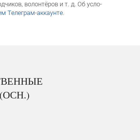
чи­ков, волон­тёров и т. д. Об ус­ло­
ем Те­ле­грам-ак­каунте
.
ТВЕННЫЕ
(ОСН.)