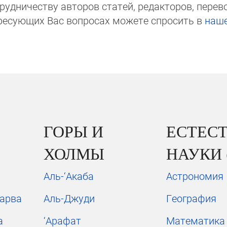
д­ни­чест­ву авторов статей, редакто­ров, пере­вод­
ре­сую­щих Вас вопросах мо­же­те спросить в
на­ш
ГОРЫ И
ЕСТЕС
ХОЛМЫ
НАУКИ 
Аль-‘Акаба
Астрономия
Марва
Аль-Джуди
География
а
‘Арафат
Математика