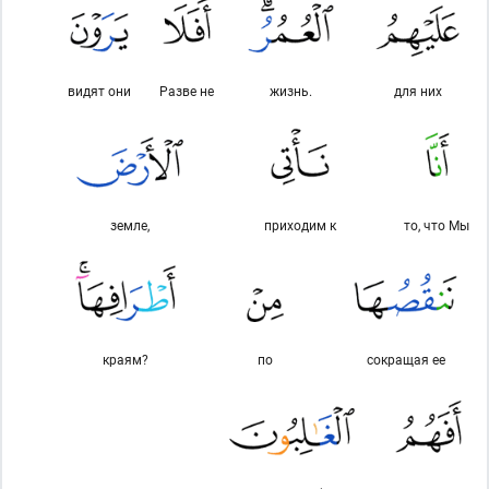
видят они
Разве не
жизнь.
для них
земле,
приходим к
то, что Мы
краям?
по
сокращая ее