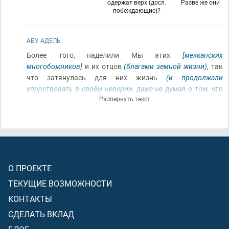
одержат верх (досл.
Разве же они
побеждающие)?
АБУ АДЕЛЬ
Более того, наделили Мы этих
[мекканских
многобожников]
и их отцов
(благами земной жизни)
, так
что затянулась для них жизнь
(и продолжали
упорствовать в своём неверии, даже не думая о том, что
Развернуть текст
их постигнет наказание)
. Разве не видят они
[мекканские
многобожники]
, что Мы приходим к земле, сокращая её
по краям
[отдаём во власть верующим город за городом,
землю за землёй]
? И разве же они
[неверующие]
(станут)
победителями
(после того как оказались окружены)
?
О ПРОЕКТЕ
ТЕКУЩИЕ ВОЗМОЖНОСТИ
КОНТАКТЫ
СДЕЛАТЬ ВКЛАД