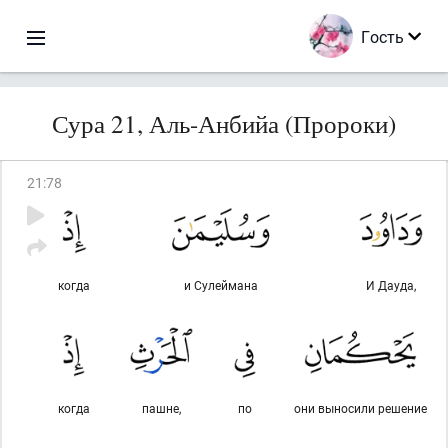
Гость
Сура 21, Аль-Анбийа (Пророки)
21
:
78
когда
и Сулеймана
И Дауда,
когда
пашне,
по
они выносили решение