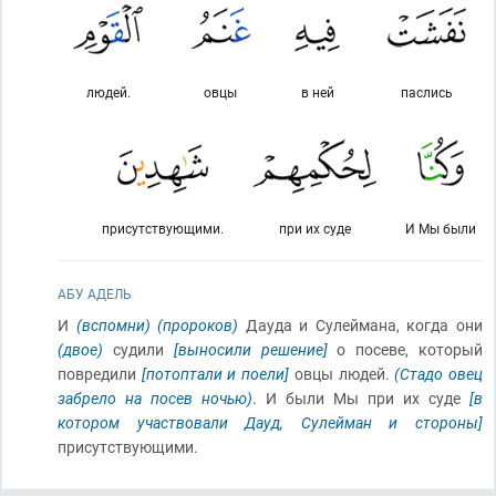
людей.
овцы
в ней
паслись
присутствующими.
при их суде
И Мы были
АБУ АДЕЛЬ
И
(вспомни)
(пророков)
Дауда и Сулеймана, когда они
(двое)
судили
[выносили решение]
о посеве, который
повредили
[потоптали и поели]
овцы людей.
(Стадо овец
забрело на посев ночью)
. И были Мы при их суде
[в
котором участвовали Дауд, Сулейман и стороны]
присутствующими.