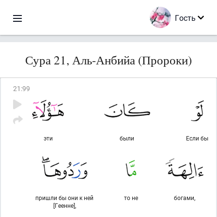
Гость
Сура 21, Аль-Анбийа (Пророки)
21
:
99
эти
были
Если бы
пришли бы они к ней
то не
богами,
[Геенне],