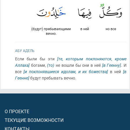
(будут) пребывающими
в ней
но все
вечно.
АБУ АДЕЛЬ
Если были бы эти
[те, которым поклоняются, кроме
Аллаха]
богами,
(то)
не вошли бы они в неё
[в Геенну]
. И
все
[и поклонявшиеся идолам, и их божества]
в ней
[в
Геенне]
будут пребывать вечно.
О ПРОЕКТЕ
ТЕКУЩИЕ ВОЗМОЖНОСТИ
КОНТАКТЫ