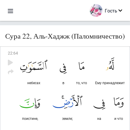
Гость
Сура 22, Аль-Хаджж (Паломничество)
22
:
64
небесах
в
то, что
Ему принадлежит
поистине,
земле;
на
и что