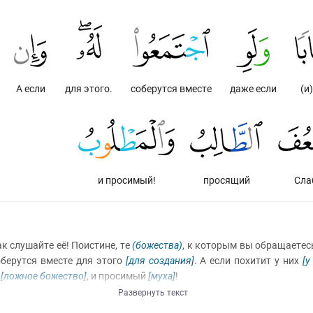
А если
для этого.
соберутся вместе
даже если
(и
и просимый!
просящий
Сла
к слушайте её! Поистине, те
(божества)
, к которым вы обращаетес
берутся вместе для этого
[для создания]
. А если похитит у них
[у
й
[ложное божество]
, и просимый
[муха]
!
Развернуть текст