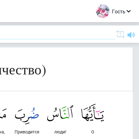
Гость
чество)
ча,
Приводится
люди!
О