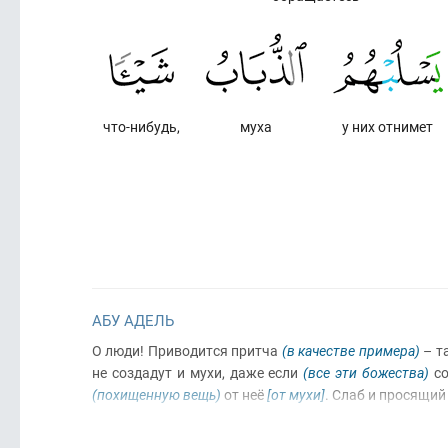
что-нибудь,
муха
у них отнимет
АБУ АДЕЛЬ
О люди! Приводится притча
(в качестве примера)
– та
не создадут и мухи, даже если
(все эти божества)
со
(похищенную вещь)
от неё
[от мухи]
. Слаб и просящи