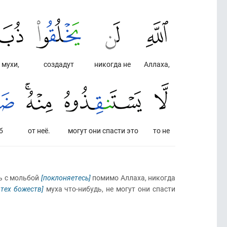
) мухи,
создадут
никогда не
Аллаха,
б
от неё.
могут они спасти это
то не
ь с мольбой
[поклоняетесь]
помимо Аллаха, никогда
 тех божеств]
муха что-нибудь, не могут они спасти