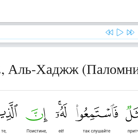
2, Аль-Хаджж (Паломни
те,
Поистине,
её!
так слушайте
прит