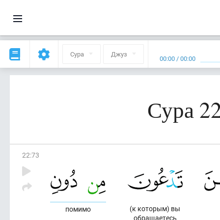
Сура
Джуз
00:00
/
00:00
Сура 2
22
:
73
(к которым) вы
помимо
обращаетесь