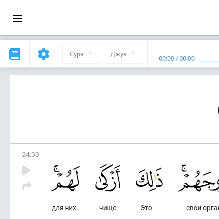
Сура
Джуз
00:00
/
00:00
24
:
30
для них.
чище
Это –
свои орга