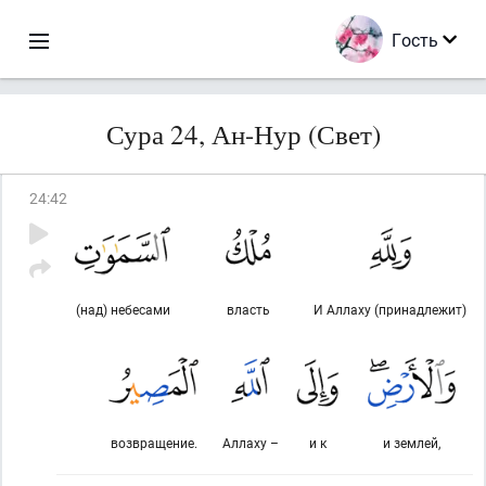
Гость
Сура 24, Ан-Нур (Свет)
24
:
42
(над) небесами
власть
И Аллаху (принадлежит)
возвращение.
Аллаху –
и к
и землей,