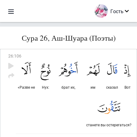
Гость
Сура 26, Аш-Шуара (Поэты)
26
:
106
«Разве не
Нух:
брат их,
им
сказал
Вот
станете вы остерегаться?