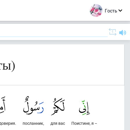
Гость
ты)
доверия.
посланник,
для вас
Поистине, я –