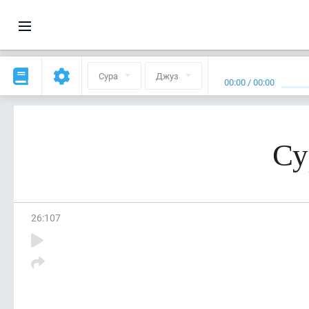
Сура
Джуз
00:00
/
00:00
Су
26
:
107