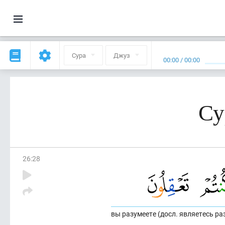
Сура
Джуз
00:00
/
00:00
Су
26
:
28
вы разумеете (досл. являетесь р