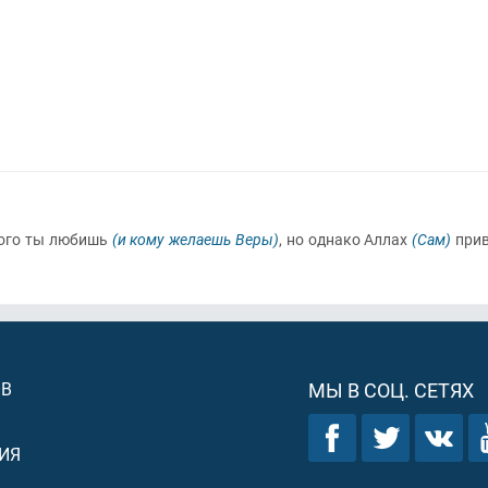
кого ты любишь
(и кому желаешь Веры)
, но однако Аллах
(Сам)
при
ОВ
МЫ В СОЦ. СЕТЯХ
ИЯ