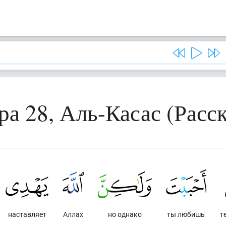
ра 28, Аль-Касас (Расск
наставляет
Аллах
но однако
ты любишь
т