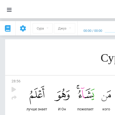
Сура
Джуз
00:00
/
00:00
Су
28
:
56
лучше знает
И Он
пожелает
кого