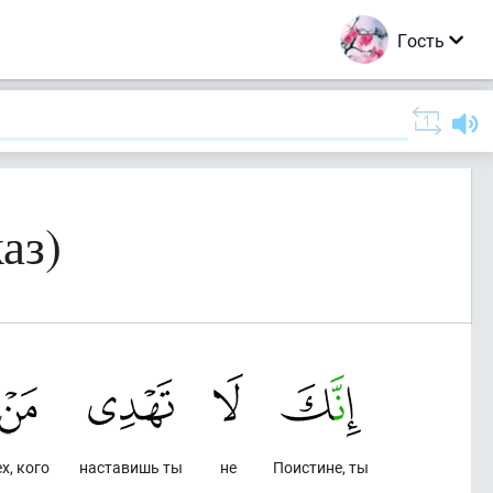
Гость
аз)
ех, кого
наставишь ты
не
Поистине, ты