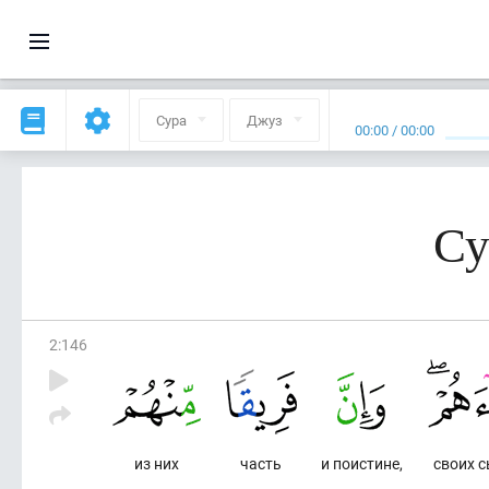
Сура
Джуз
00:00
/
00:00
Су
2
:
146
из них
часть
и поистине,
своих с