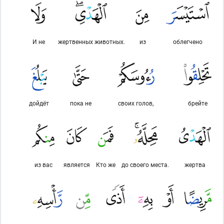
И не
жертвенных животных.
из
облегчено
дойдёт
пока не
своих голов,
брейте
из вас
является
Кто же
до своего места.
жертва