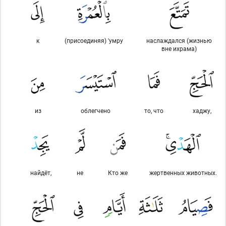
к
(присоединяя) 'умру
наслаждался (жизнью
вне ихрама)
из
облегчено
то, что
хаджу,
найдёт,
не
Кто же
жертвенных животных.