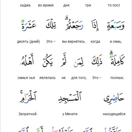
хаджа
во время
дня
три
то пост
десять (дней)
Это –
вы вернётесь.
когда
и семь,
семья чья
являлась
не
для того,
Это –
полных.
Запретной.
у Мечети
находящейся