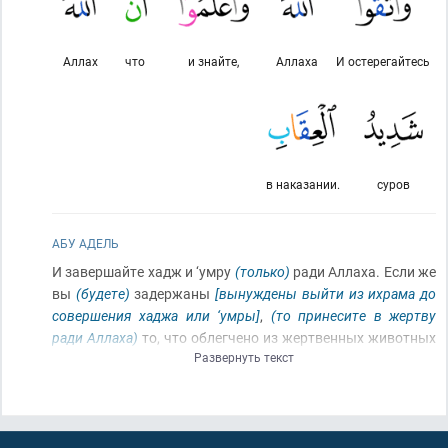
Аллах
что
и знайте,
Аллаха
И остерегайтесь
в наказании.
суров
АБУ АДЕЛЬ
И завершайте хадж и ‘умру
(только)
ради Аллаха. Если же
вы
(будете)
задержаны
[вынуждены выйти из ихрама до
совершения хаджа или ‘умры]
,
(то принесите в жертву
ради Аллаха)
то, что облегчено из жертвенных животных
Развернуть текст
(в том месте, где задержались)
. И не брейте своих голов,
пока не дойдет жертва до своего места
(на территории
аль-Харама)
. А
(если)
кто из вас болен или у него
страдание в голове
(и он вынужденно побреет голову)
, то
(за это он будет обязан совершить)
искупление