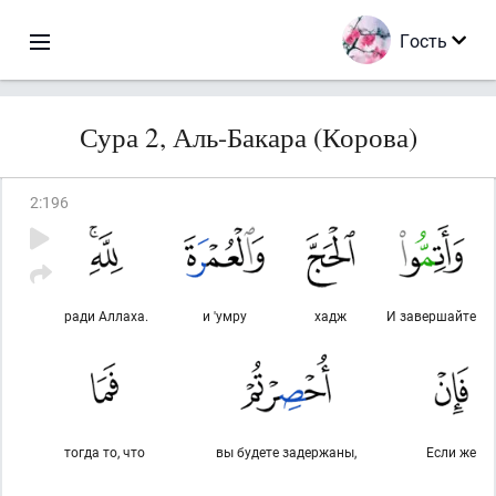
Гость
Сура 2, Аль-Бакара (Корова)
2
:
196
ради Аллаха.
и 'умру
хадж
И завершайте
тогда то, что
вы будете задержаны,
Если же