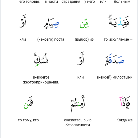
его головы,
в части
страдания
у него
или
больным
или
(некоего) поста
(выбор) из
то искупление —
(некоего)
или
(некоей) милостыни
жертвоприношения.
то тому, кто
окажетесь вы в
Когда же
безопасности